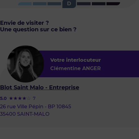
D
l'indice
GES
Envie de visiter ?
Une question sur ce bien ?
Votre interlocuteur
Clémentine ANGER
Blot Saint Malo - Entreprise
5.0
7
26 rue Ville Pépin - BP 10845
35400 SAINT-MALO