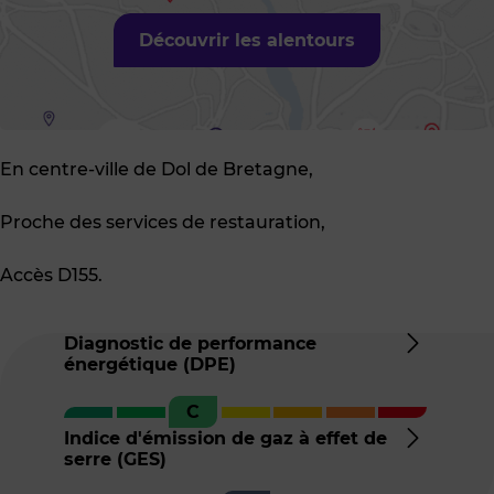
Découvrir les alentours
En centre-ville de Dol de Bretagne,
Proche des services de restauration,
Accès D155.
Diagnostic de performance
énergétique (DPE)
Détail
du
C
DPE
Indice d'émission de gaz à effet de
serre (GES)
Détail
de