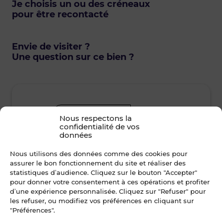
Je choisis un ou des créneaux
pour être recontacté
Envie de visiter ?
Une question sur ce bien ?
Dès que possible
Nous respectons la
confidentialité de vos
données
lundi • 10 août 2026
mard
Nous utilisons des données comme des cookies pour
assurer le bon fonctionnement du site et réaliser des
Je suis disponible toute la journée
Je suis disp
statistiques d’audience. Cliquez sur le bouton "Accepter"
pour donner votre consentement à ces opérations et profiter
d’une expérience personnalisée. Cliquez sur "Refuser" pour
12h00 - 14h00
14h00 - 15h30
08h30 - 10
les refuser, ou modifiez vos préférences en cliquant sur
"Préférences".
15h30 - 17h00
17h00 - 19h00
12h00 - 14