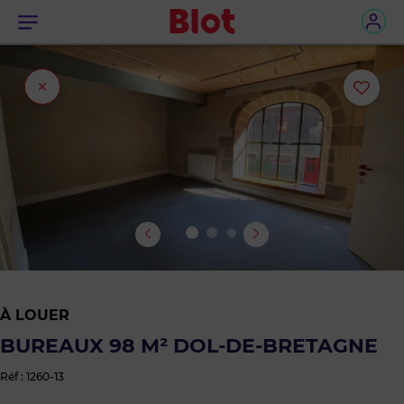
Menu
Fermer
Ajou
l'onglet
ou
sup
le
bie
des
À LOUER
favo
BUREAUX 98 M² DOL-DE-BRETAGNE
Réf : 1260-13