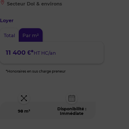
Le
Secteur Dol & environs
bien
est
situé
Loyer
à
:
Secteur
Total
Par m²
Dol
&
environs
11 400 €*
HT HC/an
*Honoraires en sus charge preneur
Disponibilité :
98 m²
Immédiate