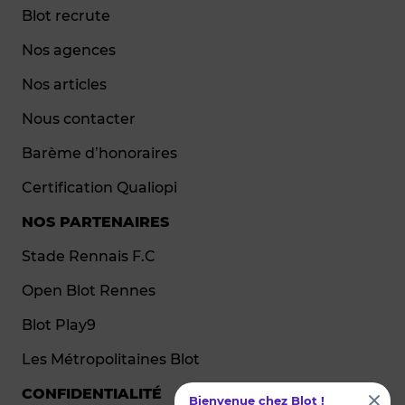
Blot recrute
Nos agences
Nos articles
Nous contacter
Barème d’honoraires
Certification Qualiopi
NOS PARTENAIRES
Stade Rennais F.C
Open Blot Rennes
Blot Play9
Les Métropolitaines Blot
CONFIDENTIALITÉ
Bienvenue chez Blot !