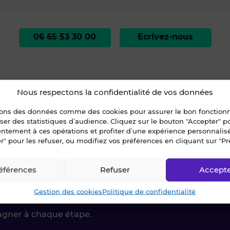
06 65 53 30 00
Ecrivez-nous
Nous respectons la confidentialité de vos données
sons des données comme des cookies pour assurer le bon fonctio
85)
liser des statistiques d’audience. Cliquez sur le bouton "Accepter" 
OULANGERIE ET PÂTISSERIE - BORD DE MER VENDÉE (85) (#36354 - 2062
entement à ces opérations et profiter d’une expérience personnalis
r" pour les refuser, ou modifiez vos préférences en cliquant sur "Pr
éférences
Refuser
Accept
ctez-nous !
Gestion des cookies
Politique de confidentialité
agner à chaque étape.