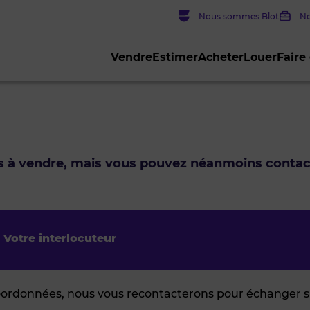
Nous sommes Blot
No
Vendre
Estimer
Acheter
Louer
Faire
us à vendre, mais vous pouvez néanmoins conta
Votre interlocuteur
oordonnées, nous vous recontacterons pour échanger su