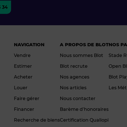
3 34
NAVIGATION
A PROPOS DE BLOT
NOS P
Vendre
Nous sommes Blot
Stade R
Estimer
Blot recrute
Open Bl
Acheter
Nos agences
Blot Pl
Louer
Nos articles
Les Mét
Faire gérer
Nous contacter
Financer
Barème d’honoraires
Recherche de biens
Certification Qualiopi