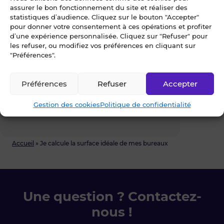
assurer le bon fonctionnement du site et réaliser des
statistiques d’audience. Cliquez sur le bouton "Accepter"
pour donner votre consentement à ces opérations et profiter
d’une expérience personnalisée. Cliquez sur "Refuser" pour
les refuser, ou modifiez vos préférences en cliquant sur
"Préférences".
Astuce
Lors de ma recherche, je peux
Préférences
Refuser
Accepter
appliquer une marge de +/- 15% sur
la surface totale estimée afin
Gestion des cookies
Politique de confidentialité
d’élargir ma recherche.
Accueil
»
Je calcule la surface idéale de mes bureaux
Une question ? Contactez-
nous !