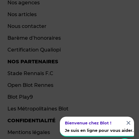
Nos agences
Nos articles
Nous contacter
Barème d’honoraires
Certification Qualiopi
NOS PARTENAIRES
Stade Rennais F.C
Open Blot Rennes
Blot Play9
Les Métropolitaines Blot
CONFIDENTIALITÉ
Bienvenue chez Blot !
Je suis en ligne pour vous aider.
Mentions légales