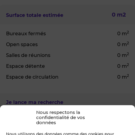
0
m2
Surface totale estimée
2
Bureaux fermés
0
m
2
Open spaces
0
m
2
Salles de réunions
0
m
2
Espace détente
0
m
2
Espace de circulation
0
m
Je lance ma recherche
Je sélectionne dans le moteur de recherche une
Nous respectons la
confidentialité de vos
localisation et le nombre de m² recherchés.
données
Je recherche
Nous utilisons des données comme des cookies pour