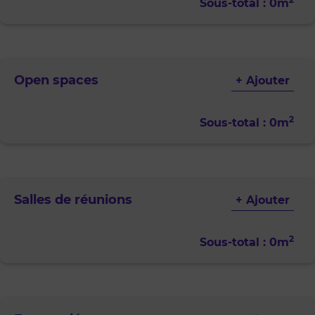
Sous-total :
0
m
Open spaces
+ Ajouter
2
Sous-total :
0
m
Salles de réunions
+ Ajouter
2
Sous-total :
0
m