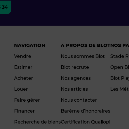
3 34
NAVIGATION
A PROPOS DE BLOT
NOS P
Vendre
Nous sommes Blot
Stade R
Estimer
Blot recrute
Open Bl
Acheter
Nos agences
Blot Pl
Louer
Nos articles
Les Mét
Faire gérer
Nous contacter
Financer
Barème d’honoraires
Recherche de biens
Certification Qualiopi