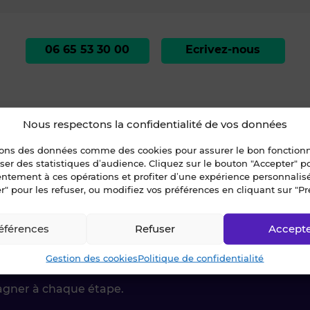
06 65 53 30 00
Ecrivez-nous
Nous respectons la confidentialité de vos données
sons des données comme des cookies pour assurer le bon fonctio
liser des statistiques d’audience. Cliquez sur le bouton "Accepter" 
»
À vendre - INSTITUT DE BEAUTÉ - COTES D'ARMOR (22) (#35398 - )
entement à ces opérations et profiter d’une expérience personnalis
r" pour les refuser, ou modifiez vos préférences en cliquant sur "Pr
éférences
Refuser
Accept
ctez-nous !
Gestion des cookies
Politique de confidentialité
agner à chaque étape.