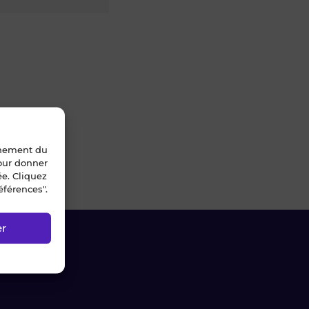
nnement du
pour donner
ée. Cliquez
éférences".
er