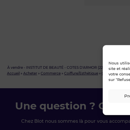
Nous utili
À vendre - INSTITUT DE BEAUTÉ - COTES D'ARMOR (22)
site et réa
Accueil
»
Acheter
»
Commerce
»
Coiffure/Esthétique
»
Côtes d'armor
votre cons
sur "Refuse
Pr
Une question ? Conta
Chez Blot nous sommes là pour vous accomp