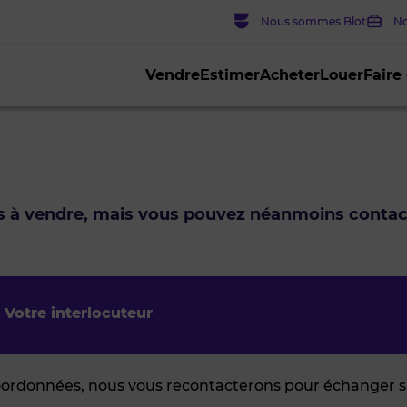
Nous sommes Blot
No
Vendre
Estimer
Acheter
Louer
Faire
us à vendre, mais vous pouvez néanmoins conta
Votre interlocuteur
oordonnées, nous vous recontacterons pour échanger su