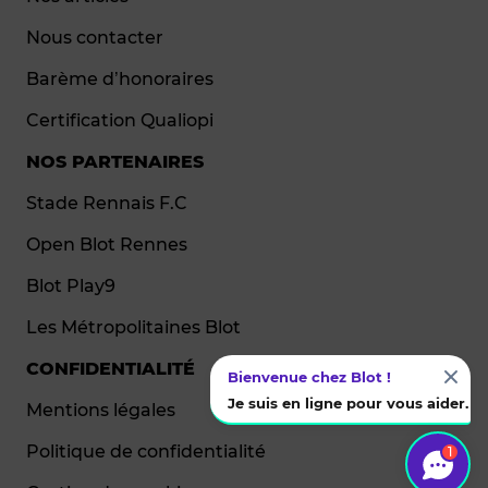
Nous contacter
Barème d’honoraires
Certification Qualiopi
NOS PARTENAIRES
Stade Rennais F.C
Open Blot Rennes
Blot Play9
Les Métropolitaines Blot
CONFIDENTIALITÉ
Bienvenue chez Blot !
Je suis en ligne pour vous aider.
Mentions légales
Politique de confidentialité
1