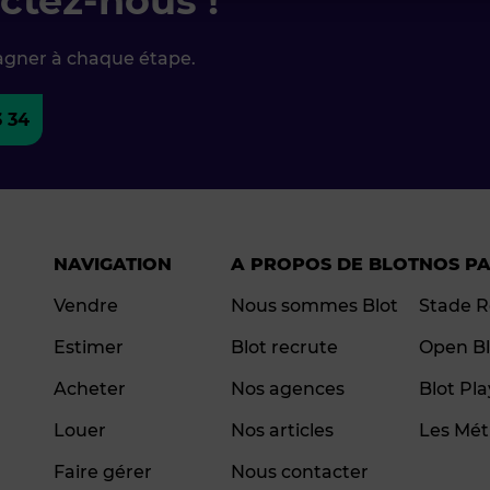
ctez-nous !
agner à chaque étape.
3 34
NAVIGATION
A PROPOS DE BLOT
NOS P
Vendre
Nous sommes Blot
Stade R
Estimer
Blot recrute
Open Bl
Acheter
Nos agences
Blot Pl
Louer
Nos articles
Les Mét
Faire gérer
Nous contacter