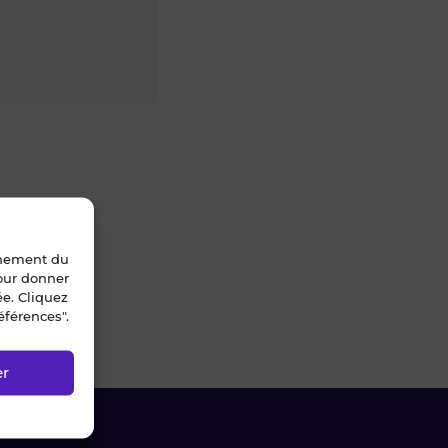
nnement du
pour donner
ée. Cliquez
éférences".
119)
er