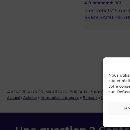
4.9
161
"Les Reflets" 5 rue
44819 SAINT-HERB
Nous utili
site et réa
votre cons
sur "Refuse
A VENDRE A LOUER -MINOPOLIS - BUREAUX - 500 m²
Accueil
»
Acheter
»
Immobilier-entreprise
»
Bureaux
»
Loire-Atlantique
Pr