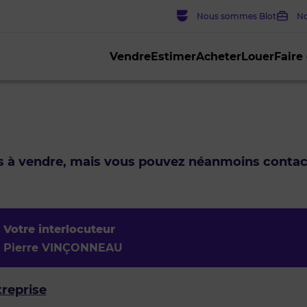
Nous sommes Blot
No
Vendre
Estimer
Acheter
Louer
Faire
us à vendre, mais vous pouvez néanmoins conta
Votre interlocuteur
Pierre VINÇONNEAU
treprise