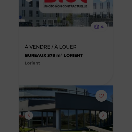
supprimer
le
4
bien
des
À VENDRE / À LOUER
BUREAUX 378 m² LORIENT
favoris
Lorient
Ajouter
ou
supprimer