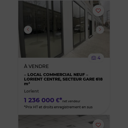
Ajouter
ou
supprimer
le
4
bien
À VENDRE
– LOCAL COMMERCIAL NEUF –
des
LORIENT CENTRE, SECTEUR GARE 618
m²
favoris
Lorient
1 236 000 €*
net vendeur
*Prix HT et droits enregistrement en sus
Ajouter