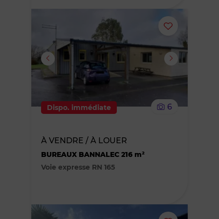
Ajouter
ou
supprimer
le
6
Dispo. immédiate
bien
des
À VENDRE / À LOUER
BUREAUX BANNALEC 216 m²
favoris
Voie expresse RN 165