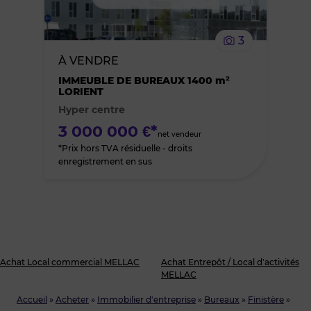
le
3
bien
À VENDRE
IMMEUBLE DE BUREAUX 1400 m²
des
LORIENT
Hyper centre
favoris
3 000 000 €*
net vendeur
*Prix hors TVA résiduelle - droits
enregistrement en sus
Achat Local commercial MELLAC
Achat Entrepôt / Local d’activités
MELLAC
Accueil
»
Acheter
»
Immobilier d'entreprise
»
Bureaux
»
Finistère
»