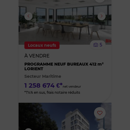
ou
supprimer
le
5
Locaux neufs
bien
À VENDRE
des
PROGRAMME NEUF BUREAUX 412 m²
LORIENT
Secteur Maritime
favoris
1 258 674 €*
net vendeur
*TVA en sus, frais notaire réduits
Ajouter
ou