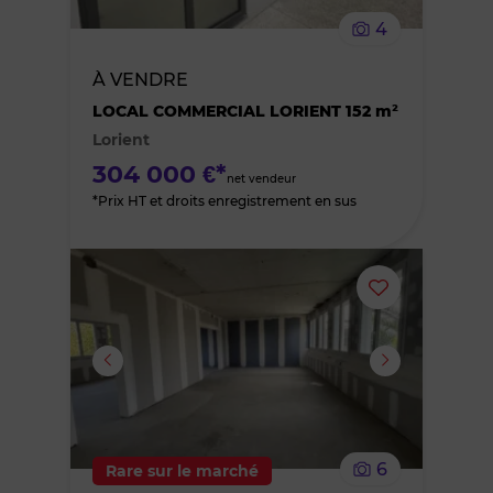
le
4
bien
À VENDRE
des
LOCAL COMMERCIAL LORIENT 152 m²
Lorient
favoris
304 000 €*
net vendeur
*Prix HT et droits enregistrement en sus
Ajouter
ou
supprimer
le
6
Rare sur le marché
bien