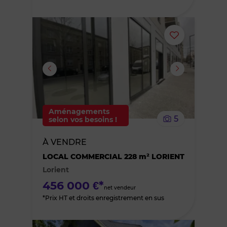
Ajouter
ou
supprimer
le
Aménagements
5
selon vos besoins !
bien
À VENDRE
des
LOCAL COMMERCIAL 228 m² LORIENT
Lorient
favoris
456 000 €*
net vendeur
*Prix HT et droits enregistrement en sus