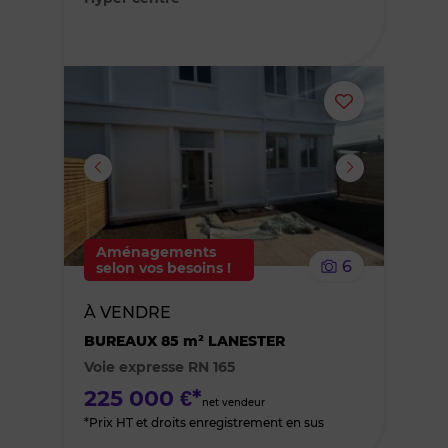
Ajouter
ou
supprimer
le
Aménagements
6
selon vos besoins !
bien
À VENDRE
des
BUREAUX 85 m² LANESTER
Voie expresse RN 165
favoris
225 000 €*
net vendeur
*Prix HT et droits enregistrement en sus