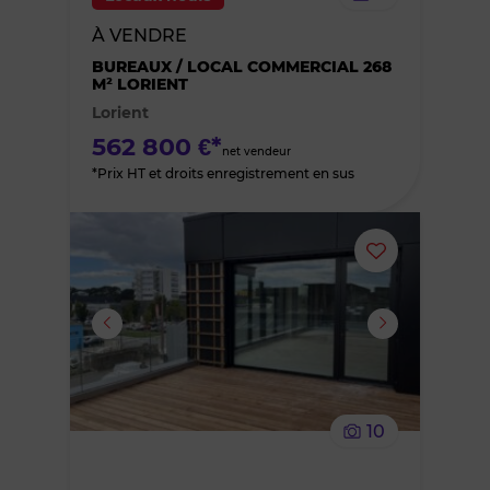
bien
À VENDRE
des
BUREAUX / LOCAL COMMERCIAL 268
M² LORIENT
Lorient
favoris
562 800 €*
net vendeur
*Prix HT et droits enregistrement en sus
Ajouter
ou
supprimer
le
10
bien