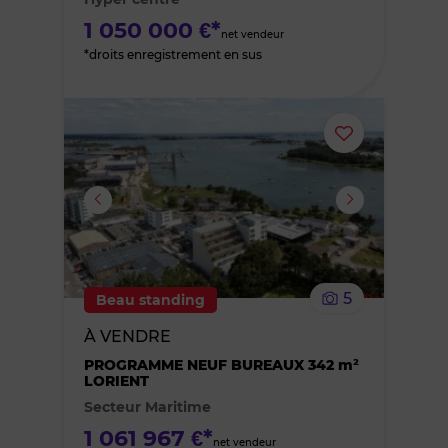
favoris
1 050 000 €*
net vendeur
*droits enregistrement en sus
Ajouter
ou
supprimer
le
5
Beau standing
bien
À VENDRE
des
PROGRAMME NEUF BUREAUX 342 m²
LORIENT
Secteur Maritime
favoris
1 061 967 €*
net vendeur