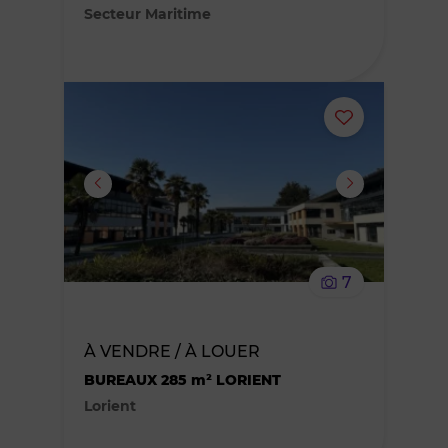
Secteur Maritime
Ajouter
ou
supprimer
le
7
bien
des
À VENDRE / À LOUER
BUREAUX 285 m² LORIENT
favoris
Lorient