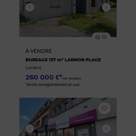
ou
supprimer
le
10
bien
À VENDRE
des
BUREAUX 137 m² LARMOR PLAGE
Lorient
favoris
260 000 €*
net vendeur
*droits enregistrement en sus
Ajouter
ou