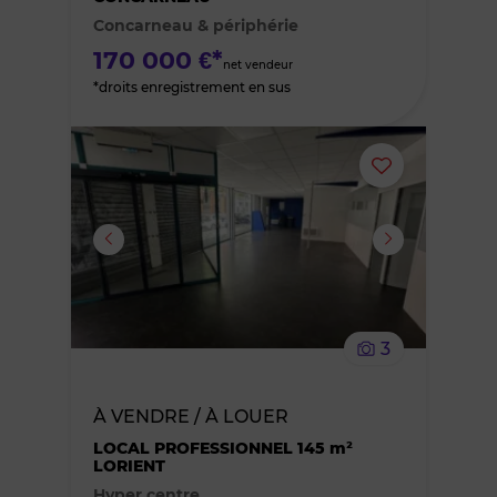
Concarneau & périphérie
favoris
170 000 €*
net vendeur
*droits enregistrement en sus
Ajouter
ou
supprimer
le
3
bien
À VENDRE / À LOUER
des
LOCAL PROFESSIONNEL 145 m²
LORIENT
favoris
Hyper centre