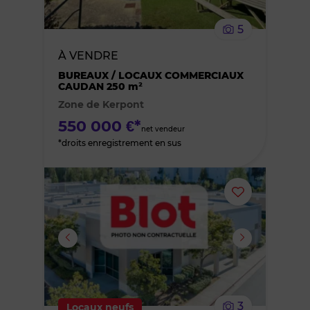
le
5
bien
À VENDRE
des
BUREAUX / LOCAUX COMMERCIAUX
CAUDAN 250 m²
Zone de Kerpont
favoris
550 000 €*
net vendeur
*droits enregistrement en sus
Ajouter
ou
supprimer
le
3
Locaux neufs