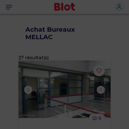
Menu
Achat Bureaux
MELLAC
27 résultat(s)
Ajouter
ou
supprimer
le
6
bien