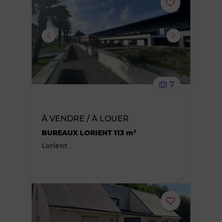
Ajouter
ou
supprimer
le
7
bien
des
À VENDRE / À LOUER
BUREAUX LORIENT 113 m²
favoris
Lorient
Ajouter