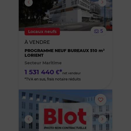
supprimer
le
5
Locaux neufs
bien
À VENDRE
des
PROGRAMME NEUF BUREAUX 510 m²
LORIENT
Secteur Maritime
favoris
1 531 440 €*
net vendeur
*TVA en sus, frais notaire réduits
Ajouter
ou
supprimer