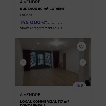
À VENDRE
des
BUREAUX 90 m² LORIENT
Lorient
favoris
145 000 €*
net vendeur
*droits enregistrement en sus
Ajouter
ou
supprimer
le
6
bien
À VENDRE
des
LOCAL COMMERCIAL 117 m²
CONCARNEAU