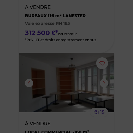
À VENDRE
des
BUREAUX 116 m² LANESTER
Voie expresse RN 165
favoris
312 500 €*
net vendeur
*Prix HT et droits enregistrement en sus
Ajouter
ou
supprimer
le
15
bien
À VENDRE
des
LOCAL COMMERCIAL -160 m²