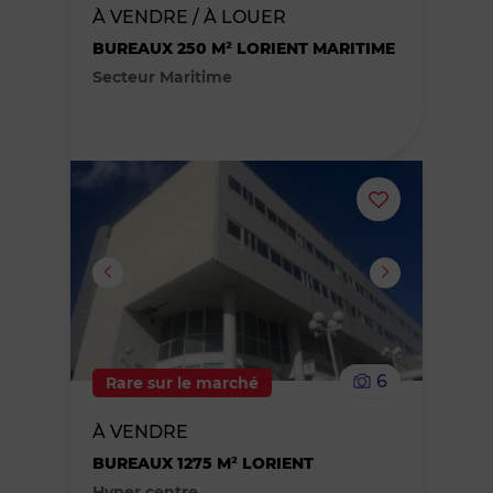
des
À VENDRE / À LOUER
BUREAUX 250 M² LORIENT MARITIME
favoris
Secteur Maritime
Ajouter
ou
supprimer
le
6
Rare sur le marché
bien
À VENDRE
des
BUREAUX 1275 M² LORIENT
Hyper centre