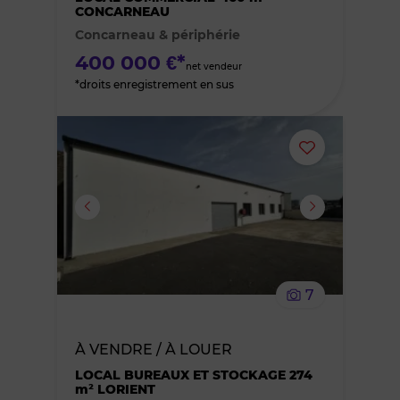
CONCARNEAU
Concarneau & périphérie
favoris
400 000 €*
net vendeur
*droits enregistrement en sus
Ajouter
ou
supprimer
le
7
bien
À VENDRE / À LOUER
des
LOCAL BUREAUX ET STOCKAGE 274
m² LORIENT
favoris