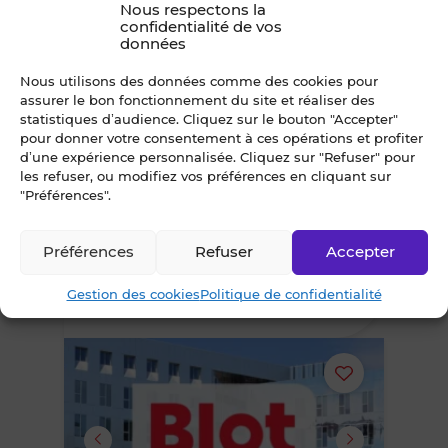
Nous respectons la
ou
confidentialité de vos
données
supprimer
Nous utilisons des données comme des cookies pour
assurer le bon fonctionnement du site et réaliser des
le
statistiques d’audience. Cliquez sur le bouton "Accepter"
4
pour donner votre consentement à ces opérations et profiter
bien
d’une expérience personnalisée. Cliquez sur "Refuser" pour
les refuser, ou modifiez vos préférences en cliquant sur
À VENDRE
"Préférences".
des
LOCAL COMMERCIAL 238 m² LORIENT
Lorient
favoris
Préférences
Refuser
Accepter
476 000 €*
net vendeur
Gestion des cookies
Politique de confidentialité
*Prix HT et droits enregistrement en sus
Ajouter
ou