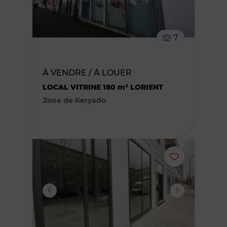
supprimer
le
7
bien
des
À VENDRE / À LOUER
LOCAL VITRINE 180 m² LORIENT
favoris
Zone de Keryado
Ajouter
ou
supprimer