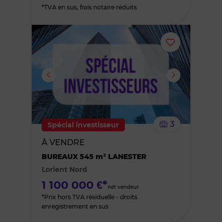
*TVA en sus, frais notaire réduits
Ajouter
ou
supprimer
le
3
Spécial investisseur
bien
À VENDRE
des
BUREAUX 545 m² LANESTER
Lorient Nord
favoris
1 100 000 €*
net vendeur
*Prix hors TVA résiduelle - droits
enregistrement en sus