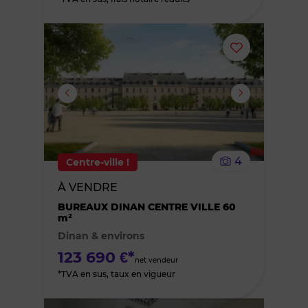
Ajouter
ou
supprimer
le
4
Centre-ville !
bien
À VENDRE
des
BUREAUX DINAN CENTRE VILLE 60
m²
Dinan & environs
favoris
123 690 €*
net vendeur
*TVA en sus, taux en vigueur