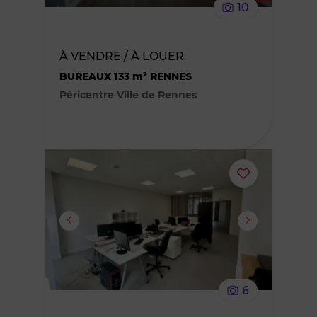
10
bien
des
À VENDRE / À LOUER
BUREAUX 133 m² RENNES
favoris
Péricentre Ville de Rennes
Ajouter
ou
supprimer
le
6
bien