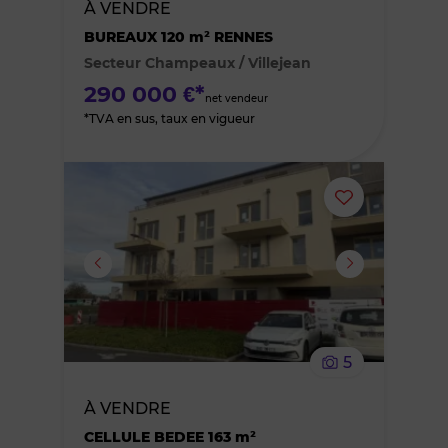
À VENDRE
des
BUREAUX 120 m² RENNES
Secteur Champeaux / Villejean
favoris
290 000 €*
net vendeur
*TVA en sus, taux en vigueur
Ajouter
ou
supprimer
le
5
bien
À VENDRE
des
CELLULE BEDEE 163 m²