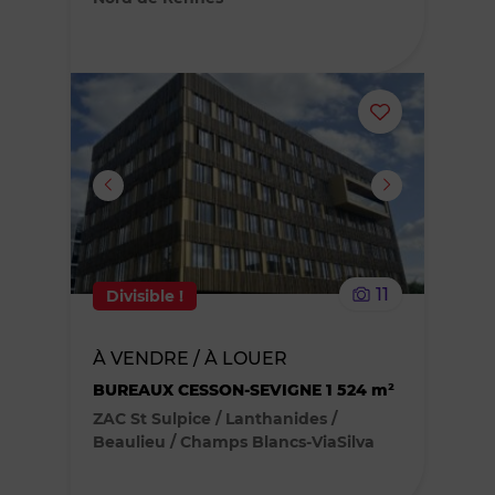
Ajouter
ou
supprimer
le
11
Divisible !
bien
À VENDRE / À LOUER
des
BUREAUX CESSON-SEVIGNE 1 524 m²
favoris
ZAC St Sulpice / Lanthanides /
Beaulieu / Champs Blancs-ViaSilva