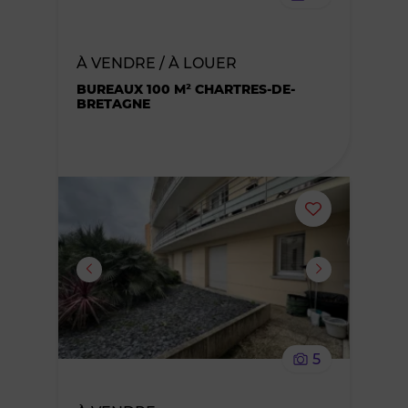
bien
des
À VENDRE / À LOUER
BUREAUX 100 M² CHARTRES-DE-
favoris
BRETAGNE
Ajouter
ou
supprimer
le
5
bien