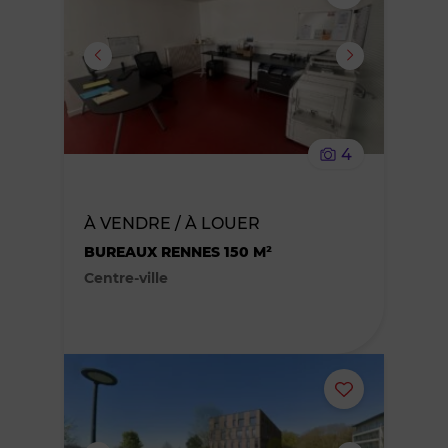
ou
supprimer
le
4
bien
des
À VENDRE / À LOUER
BUREAUX RENNES 150 M²
favoris
Centre-ville
Ajouter
ou