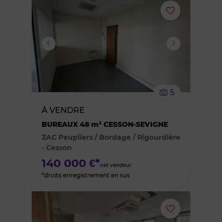
Ajouter
ou
supprimer
le
5
bien
À VENDRE
BUREAUX 48 m² CESSON-SEVIGNE
des
ZAC Peupliers / Bordage / Rigourdière
favoris
- Cesson
140 000 €*
net vendeur
*droits enregistrement en sus
Ajouter