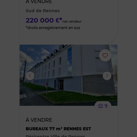
À VENDRE
des
Sud de Rennes
favoris
220 000 €*
net vendeur
*droits enregistrement en sus
Ajouter
ou
supprimer
le
9
bien
À VENDRE
des
BUREAUX 77 m² RENNES EST
Péricentre Ville de Rennes