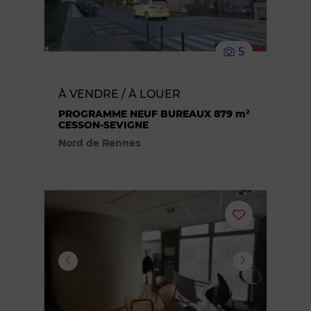
supprimer
le
5
bien
À VENDRE / À LOUER
des
PROGRAMME NEUF BUREAUX 879 m²
CESSON-SEVIGNE
favoris
Nord de Rennes
Ajouter
ou
supprimer