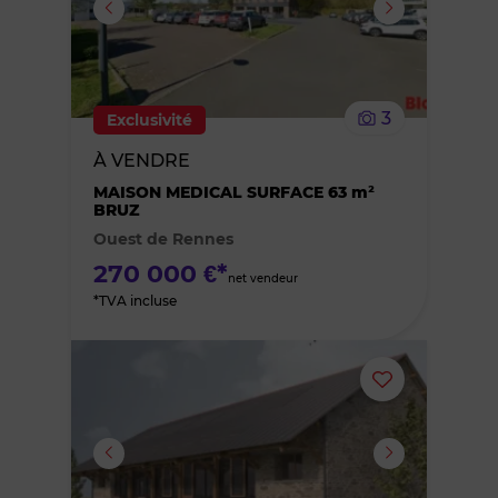
supprimer
le
3
Exclusivité
bien
À VENDRE
des
MAISON MEDICAL SURFACE 63 m²
BRUZ
Ouest de Rennes
favoris
270 000 €*
net vendeur
*TVA incluse
Ajouter
ou
supprimer