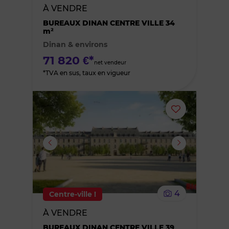
À VENDRE
des
BUREAUX DINAN CENTRE VILLE 34
m²
Dinan & environs
favoris
71 820 €*
net vendeur
*TVA en sus, taux en vigueur
Ajouter
ou
supprimer
le
4
Centre-ville !
bien
À VENDRE
des
BUREAUX DINAN CENTRE VILLE 39