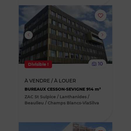
Ajouter
ou
supprimer
le
10
Divisible !
bien
À VENDRE / À LOUER
des
BUREAUX CESSON-SEVIGNE 914 m²
favoris
ZAC St Sulpice / Lanthanides /
Beaulieu / Champs Blancs-ViaSilva