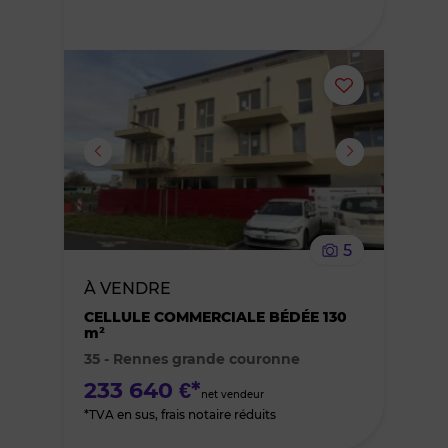
Ajouter
ou
supprimer
le
5
bien
À VENDRE
des
CELLULE COMMERCIALE BÉDÉE 130
m²
35 - Rennes grande couronne
favoris
233 640 €*
net vendeur
*TVA en sus, frais notaire réduits