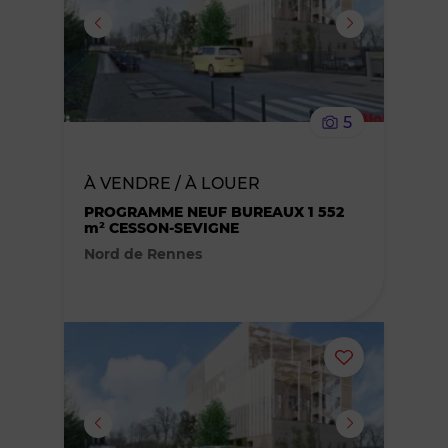
ou
supprimer
le
5
bien
À VENDRE / À LOUER
des
PROGRAMME NEUF BUREAUX 1 552
m² CESSON-SEVIGNE
favoris
Nord de Rennes
Ajouter
ou