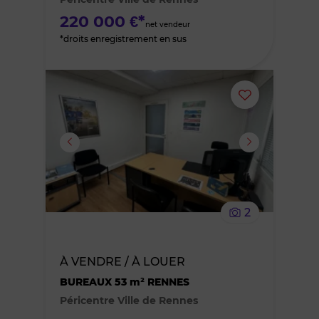
favoris
220 000 €*
net vendeur
*droits enregistrement en sus
Ajouter
ou
supprimer
le
2
bien
des
À VENDRE / À LOUER
BUREAUX 53 m² RENNES
favoris
Péricentre Ville de Rennes