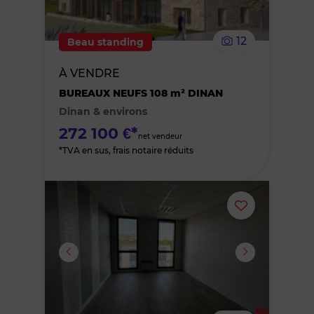
le
12
Beau standing
bien
À VENDRE
des
BUREAUX NEUFS 108 m² DINAN
Dinan & environs
favoris
272 100 €*
net vendeur
*TVA en sus, frais notaire réduits
Ajouter
ou
supprimer
le