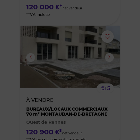
120 000 €*
net vendeur
*TVA incluse
Ajouter
ou
supprimer
le
5
bien
À VENDRE
des
BUREAUX/LOCAUX COMMERCIAUX
78 m² MONTAUBAN-DE-BRETAGNE
Ouest de Rennes
favoris
120 900 €*
net vendeur
*TVA en sus, frais notaire réduits