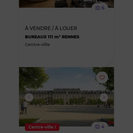
le
6
bien
des
À VENDRE / À LOUER
BUREAUX 111 m² RENNES
favoris
Centre-ville
Ajouter
ou
supprimer
le
4
Centre-ville !
bien