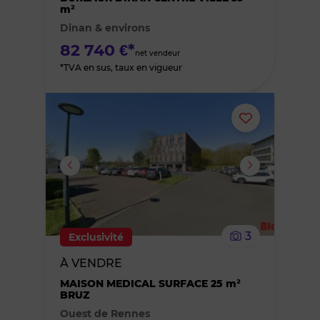
m²
Dinan & environs
favoris
82 740 €*
net vendeur
*TVA en sus, taux en vigueur
Ajouter
ou
supprimer
le
3
Exclusivité
bien
À VENDRE
des
MAISON MEDICAL SURFACE 25 m²
BRUZ
Ouest de Rennes
favoris