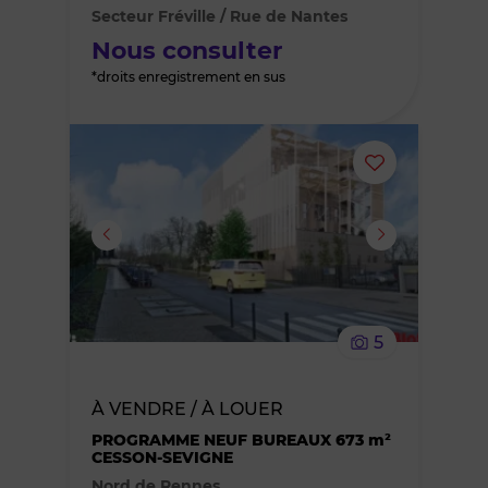
Secteur Fréville / Rue de Nantes
favoris
Nous consulter
*droits enregistrement en sus
Ajouter
ou
supprimer
le
5
bien
À VENDRE / À LOUER
des
PROGRAMME NEUF BUREAUX 673 m²
CESSON-SEVIGNE
favoris
Nord de Rennes