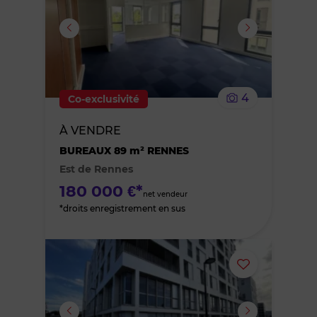
ou
supprimer
le
4
Co-exclusivité
bien
À VENDRE
des
BUREAUX 89 m² RENNES
Est de Rennes
favoris
180 000 €*
net vendeur
*droits enregistrement en sus
Ajouter
ou