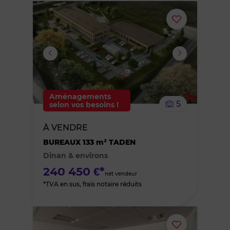
Ajouter
ou
supprimer
le
Aménagements
5
selon vos besoins !
bien
À VENDRE
des
BUREAUX 133 m² TADEN
Dinan & environs
favoris
240 450 €*
net vendeur
*TVA en sus, frais notaire réduits
Ajouter