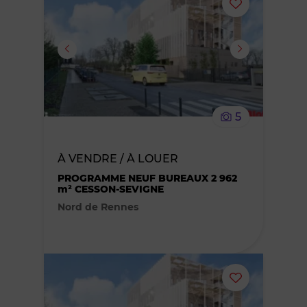
Ajouter
ou
supprimer
le
5
bien
À VENDRE / À LOUER
des
PROGRAMME NEUF BUREAUX 2 962
m² CESSON-SEVIGNE
favoris
Nord de Rennes
Ajouter