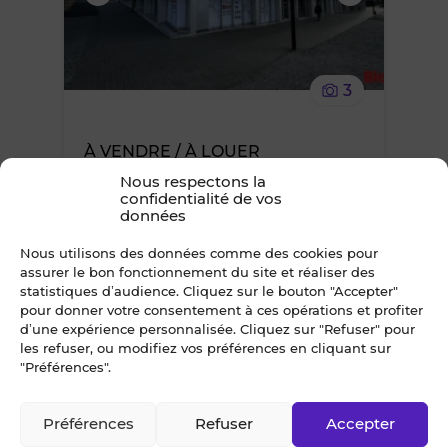
supprimer
le
3
bien
À VENDRE / À LOUER
des
CELLULE COMMERCIALE 75 m² ST-
Nous respectons la
JACQUES-DE-LA-LANDE
confidentialité de vos
favoris
données
ZAC la Courrouze
Nous utilisons des données comme des cookies pour
assurer le bon fonctionnement du site et réaliser des
statistiques d’audience. Cliquez sur le bouton "Accepter"
pour donner votre consentement à ces opérations et profiter
Ajouter
d’une expérience personnalisée. Cliquez sur "Refuser" pour
les refuser, ou modifiez vos préférences en cliquant sur
"Préférences".
ou
supprimer
Préférences
Refuser
Accepter