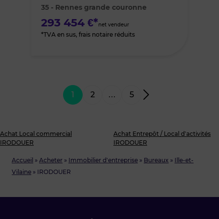
35 - Rennes grande couronne
favoris
293 454 €*
net vendeur
*TVA en sus, frais notaire réduits
1
2
…
5
Achat Local commercial
Achat Entrepôt / Local d’activités
IRODOUER
IRODOUER
Accueil
»
Acheter
»
Immobilier d'entreprise
»
Bureaux
»
Ille-et-
Vilaine
»
IRODOUER