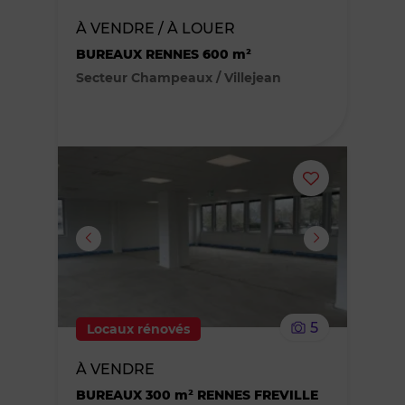
des
À VENDRE / À LOUER
BUREAUX RENNES 600 m²
favoris
Secteur Champeaux / Villejean
Ajouter
ou
supprimer
le
5
Locaux rénovés
bien
À VENDRE
des
BUREAUX 300 m² RENNES FREVILLE