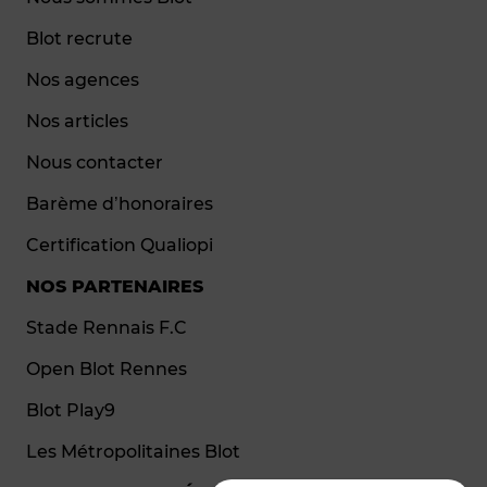
Blot recrute
Nos agences
Nos articles
Nous contacter
Barème d’honoraires
Certification Qualiopi
NOS PARTENAIRES
Stade Rennais F.C
Open Blot Rennes
Blot Play9
Les Métropolitaines Blot