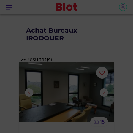
Menu
Achat Bureaux
IRODOUER
126 résultat(s)
Ajouter
ou
supprimer
le
15
bien