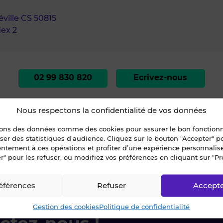
ville CS 50815
ex 2
02 99 830 820
Ecrivez-nous
Nous respectons la confidentialité de vos données
sons des données comme des cookies pour assurer le bon fonctio
liser des statistiques d’audience. Cliquez sur le bouton "Accepter" 
entement à ces opérations et profiter d’une expérience personnalis
r" pour les refuser, ou modifiez vos préférences en cliquant sur "Pr
ENNES
»
A VENDRE - BUREAUX 151 m² - RENNES (#22081 - 1735-13)
éférences
Refuser
Accept
Gestion des cookies
Politique de confidentialité