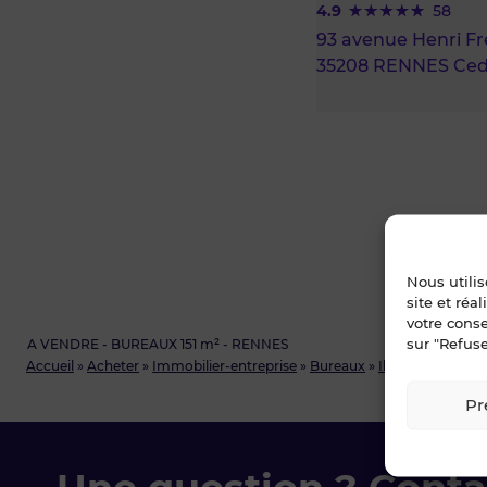
4.9
58
93 avenue Henri Fré
35208 RENNES Ced
Nous utili
site et réa
votre cons
sur "Refuse
A VENDRE - BUREAUX 151 m² - RENNES
Accueil
»
Acheter
»
Immobilier-entreprise
»
Bureaux
»
Ille-et-Vilaine
»
R
Pr