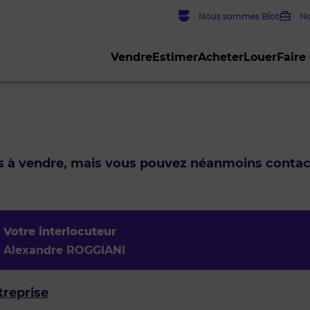
Nous sommes Blot
No
Vendre
Estimer
Acheter
Louer
Faire
us à vendre, mais vous pouvez néanmoins conta
Votre interlocuteur
Alexandre ROGGIANI
treprise