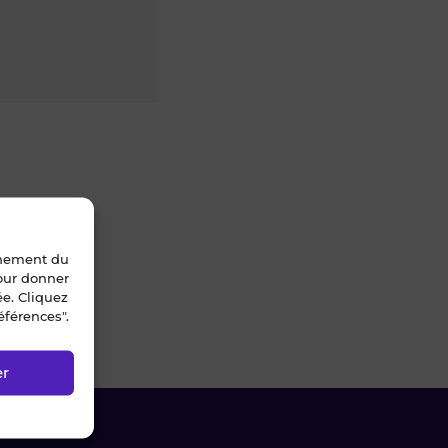
nnement du
pour donner
ée. Cliquez
éférences".
er