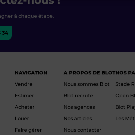
ctez-nous !
agner à chaque étape.
3 34
NAVIGATION
A PROPOS DE BLOT
NOS P
Vendre
Nous sommes Blot
Stade R
Estimer
Blot recrute
Open Bl
Acheter
Nos agences
Blot Pl
Louer
Nos articles
Les Mét
Faire gérer
Nous contacter