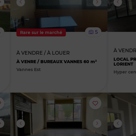
supprimer
supprimer
le
le
4
5
Rare sur le marché
bien
bien
À VENDR
des
des
À VENDRE / À LOUER
LOCAL PR
À VENRE / BUREAUX VANNES 60 m²
LORIENT
favoris
favoris
Vannes Est
Hyper cen
Ajouter
Ajouter
ou
ou
supprimer
supprimer