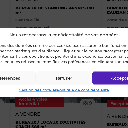
des
des
BUREAUX DE STANDING VANNES 160
BUREAUX
m²
CAUDAN 
Centre-ville
Zone de 
favoris
favoris
550 000 €*
550 00
net vendeur
Nous respectons la confidentialité de vos données
*droits enregistrement en sus
*droits enre
sons des données comme des cookies pour assurer le bon fonctio
liser des statistiques d’audience. Cliquez sur le bouton "Accepter" 
Ajouter
Ajouter
entement à ces opérations et profiter d’une expérience personnalis
r" pour les refuser, ou modifiez vos préférences en cliquant sur "Pr
ou
ou
éférences
Refuser
Accept
supprimer
supprimer
Gestion des cookies
Politique de confidentialité
le
le
Accès 4 voies
4
9
immédiat !
Excepti
bien
bien
À VENDRE
À VEND
des
des
BUREAUX / LOCAUX D'ACTIVITÉS
BUREAUX 
CRACH 586 m²