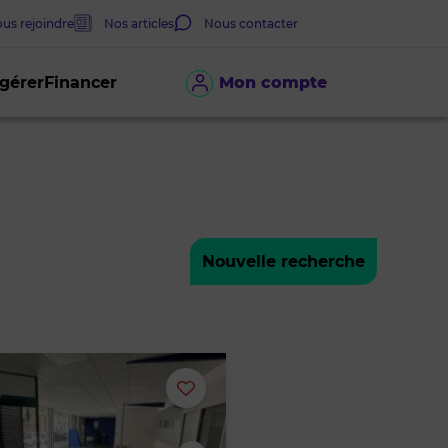
us rejoindre
Nos articles
Nous contacter
 gérer
Financer
Mon compte
Nouvelle recherche
Ajouter
ou