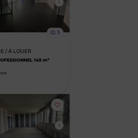
supprimer
le
3
bien
E / À LOUER
des
OFESSIONNEL 145 m²
favoris
tre
Ajouter
ou
supprimer