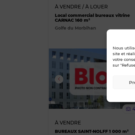
À VENDRE / À LOUER
Local commercial bureaux vitrine
CARNAC 160 m²
Golfe du Morbihan
Nous utili
site et réa
votre cons
sur "Refuse
Image suivante
Pr
À VENDRE
BUREAUX SAINT-NOLFF 1 000 m²