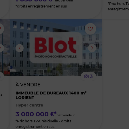
net vendeur
*Prix hors TV
*droits enregistrement en sus
enregistrem
Ajouter
Ajouter
ou
ou
supprimer
supprimer
le
le
5
3
bien
bien
À VENDRE
IMMEUBLE DE BUREAUX 1400 m²
des
des
²
LORIENT
Hyper centre
favoris
favoris
3 000 000 €*
net vendeur
*Prix hors TVA résiduelle - droits
enregistrement en sus