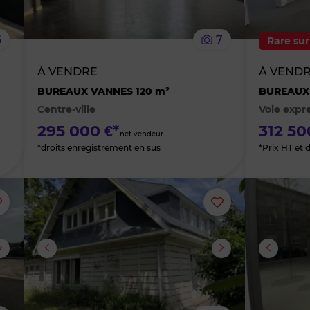
le
le
6
7
Rare sur
bien
bien
À VENDRE
À VEND
des
des
BUREAUX VANNES 120 m²
BUREAUX 
Centre-ville
Voie expr
favoris
favoris
295 000 €*
312 50
net vendeur
*droits enregistrement en sus
*Prix HT et 
Ajouter
Ajouter
ou
ou
supprimer
supprimer
le
le