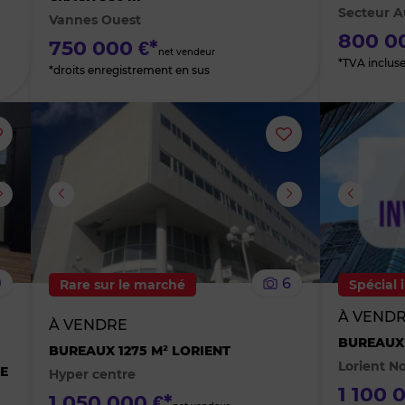
Secteur A
Vannes Ouest
favoris
favoris
800 0
750 000 €*
net vendeur
*TVA inclus
*droits enregistrement en sus
Ajouter
Ajouter
ou
ou
supprimer
supprimer
le
le
0
6
Rare sur le marché
Spécial 
bien
bien
À VEND
À VENDRE
des
des
BUREAUX 
BUREAUX 1275 M² LORIENT
Lorient N
ME
Hyper centre
favoris
favoris
1 100 
1 050 000 €*