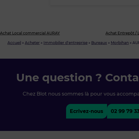
Achat Local commercial AURAY
Achat Entrepôt / 
Accueil
»
Acheter
»
Immobilier d'entreprise
»
Bureaux
»
Morbihan
»
AU
Une question ? Conta
Chez Blot nous sommes là pour vous accomp
Ecrivez-nous
02 99 79 3