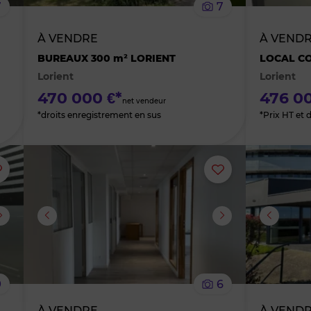
7
7
bien
bien
À VENDRE
À VEND
des
des
BUREAUX 300 m² LORIENT
LOCAL CO
Lorient
Lorient
favoris
favoris
470 000 €*
476 00
net vendeur
*droits enregistrement en sus
*Prix HT et 
Ajouter
Ajouter
ou
ou
supprimer
supprimer
le
le
9
6
bien
bien
À VENDRE
À VEND