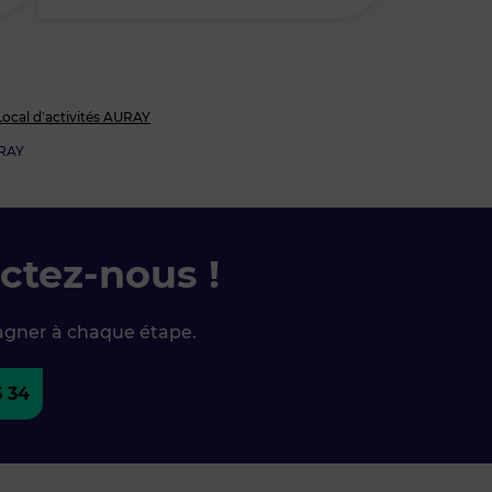
Local d’activités AURAY
RAY
ctez-nous !
agner à chaque étape.
3 34