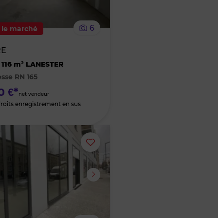
le
6
 le marché
bien
RE
des
116 m² LANESTER
esse RN 165
favoris
0 €*
net vendeur
droits enregistrement en sus
Ajouter
ou
supprimer
le