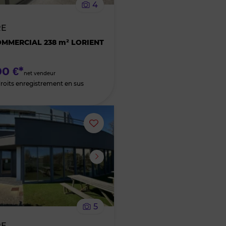
4
bien
RE
des
MMERCIAL 238 m² LORIENT
favoris
0 €*
net vendeur
droits enregistrement en sus
Ajouter
ou
supprimer
le
5
bien
RE