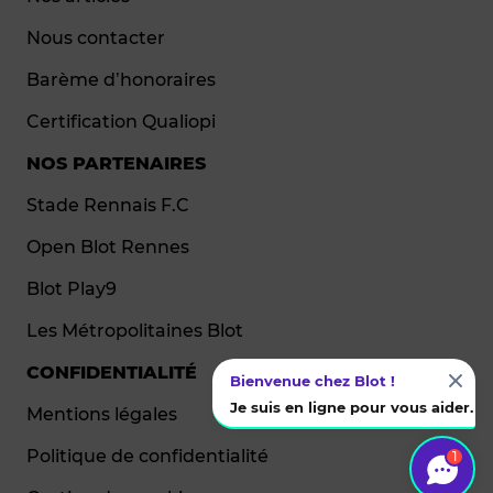
Nous contacter
Barème d’honoraires
Certification Qualiopi
NOS PARTENAIRES
Stade Rennais F.C
Open Blot Rennes
Blot Play9
Les Métropolitaines Blot
CONFIDENTIALITÉ
Bienvenue chez Blot !
Je suis en ligne pour vous aider.
Mentions légales
Politique de confidentialité
1