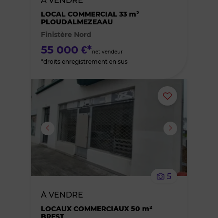
À VENDRE
des
LOCAL COMMERCIAL 33 m²
PLOUDALMEZEAAU
Finistère Nord
favoris
55 000 €*
net vendeur
*droits enregistrement en sus
Ajouter
ou
supprimer
le
5
bien
À VENDRE
des
LOCAUX COMMERCIAUX 50 m²
BREST