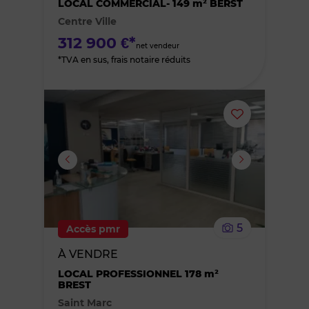
LOCAL COMMERCIAL- 149 m² BERST
Centre Ville
favoris
312 900 €*
net vendeur
*TVA en sus, frais notaire réduits
Ajouter
ou
supprimer
le
5
Accès pmr
bien
À VENDRE
des
LOCAL PROFESSIONNEL 178 m²
BREST
Saint Marc
favoris