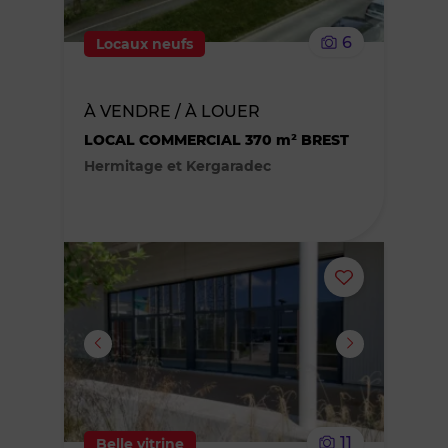
le
6
Locaux neufs
bien
des
À VENDRE / À LOUER
LOCAL COMMERCIAL 370 m² BREST
favoris
Hermitage et Kergaradec
Ajouter
ou
supprimer
le
11
Belle vitrine