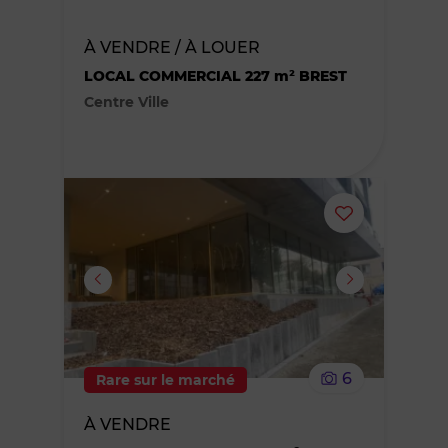
des
À VENDRE / À LOUER
LOCAL COMMERCIAL 227 m² BREST
favoris
Centre Ville
Ajouter
ou
supprimer
le
6
Rare sur le marché
bien
À VENDRE
des