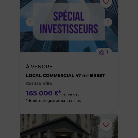
Ajouter
ou
supprimer
le
3
bien
À VENDRE
des
LOCAL COMMERCIAL 47 m² BREST
Centre Ville
favoris
165 000 €*
net vendeur
*droits enregistrement en sus
Ajouter