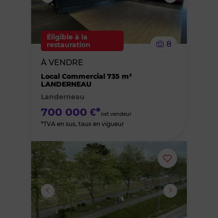
supprimer
le
Éligible à la
8
restauration
bien
À VENDRE
des
Local Commercial 735 m²
LANDERNEAU
Landerneau
favoris
700 000 €*
net vendeur
*TVA en sus, taux en vigueur
Ajouter
ou
supprimer