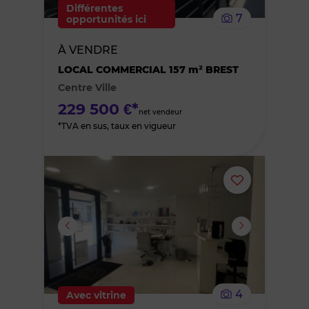
le
Différentes
7
opportunités ici
bien
À VENDRE
des
LOCAL COMMERCIAL 157 m² BREST
Centre Ville
favoris
229 500 €*
net vendeur
*TVA en sus, taux en vigueur
Ajouter
ou
supprimer
le
4
Avec vitrine
bien