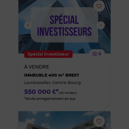
Ajouter
ou
supprimer
le
6
Spécial investisseur
bien
À VENDRE
des
IMMEUBLE 400 m² BREST
Lambezellec Centre Bourg
favoris
550 000 €*
net vendeur
*droits enregistrement en sus
Ajouter