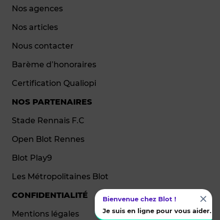
Nos agences
Nos articles
Nous contacter
Barème d’honoraires
Certification Qualiopi
NOS PARTENAIRES
Stade Rennais F.C
Open Blot Rennes
Blot Play9
Les Métropolitaines Blot
CONFIDENTIALITÉ
Bienvenue chez Blot !
Je suis en ligne pour vous aider.
Mentions légales