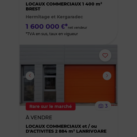
des
LOCAUX COMMERCIAUX 1 400 m²
BREST
Hermitage et Kergaradec
favoris
1 600 000 €*
net vendeur
*TVA en sus, taux en vigueur
Ajouter
ou
supprimer
le
3
Rare sur le marché
bien
À VENDRE
des
LOCAUX COMMERCIAUX et / ou
D'ACTIVITES 2 884 m² LANRIVOARE