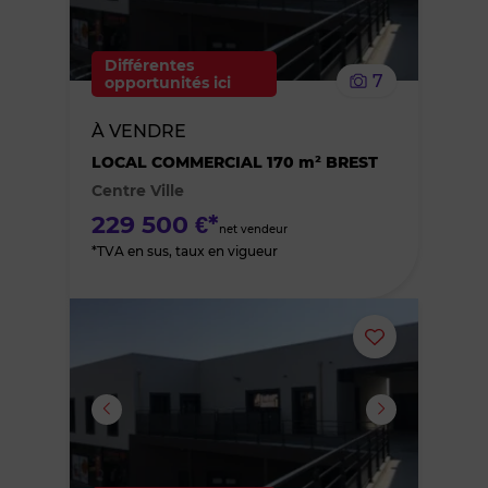
supprimer
le
Différentes
7
opportunités ici
bien
À VENDRE
des
LOCAL COMMERCIAL 170 m² BREST
Centre Ville
favoris
229 500 €*
net vendeur
*TVA en sus, taux en vigueur
Ajouter
ou
supprimer