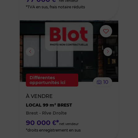
net vendeur
*TVA en sus, frais notaire réduits
Ajouter
ou
supprimer
le
Différentes
10
opportunités ici
bien
À VENDRE
des
LOCAL 99 m² BREST
Brest - Rive Droite
favoris
90 000 €*
net vendeur
*droits enregistrement en sus