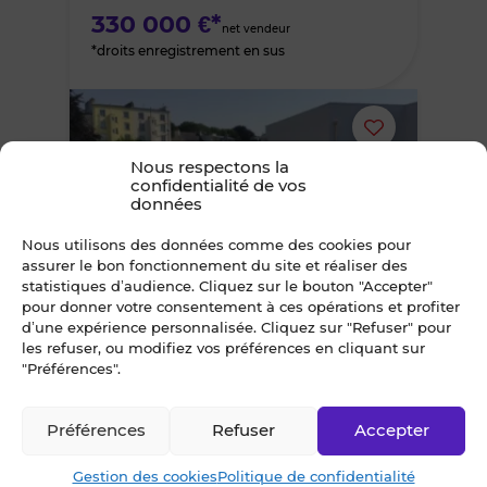
330 000 €*
net vendeur
*droits enregistrement en sus
Ajouter
Nous respectons la
ou
confidentialité de vos
données
supprimer
Nous utilisons des données comme des cookies pour
assurer le bon fonctionnement du site et réaliser des
le
statistiques d’audience. Cliquez sur le bouton "Accepter"
7
pour donner votre consentement à ces opérations et profiter
Divisible !
bien
d’une expérience personnalisée. Cliquez sur "Refuser" pour
les refuser, ou modifiez vos préférences en cliquant sur
À VENDRE
"Préférences".
des
LOCAL COMMERCIAL 327 m² BREST
Centre Ville
favoris
Préférences
Refuser
Accepter
441 450 €*
net vendeur
Gestion des cookies
Politique de confidentialité
*TVA en sus, taux en vigueur