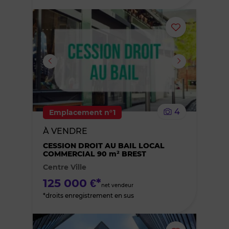
Ajouter
ou
supprimer
le
4
Emplacement n°1
bien
À VENDRE
des
CESSION DROIT AU BAIL LOCAL
COMMERCIAL 90 m² BREST
Centre Ville
favoris
125 000 €*
net vendeur
*droits enregistrement en sus