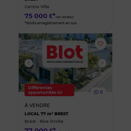
Centre Ville
favoris
75 000 €*
net vendeur
*droits enregistrement en sus
Ajouter
ou
supprimer
le
Différentes
6
opportunités ici
bien
À VENDRE
des
LOCAL 77 m² BREST
Brest - Rive Droite
favoris
77 000 €*