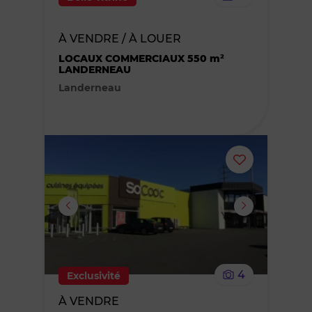
bien
À VENDRE / À LOUER
des
LOCAUX COMMERCIAUX 550 m²
LANDERNEAU
favoris
Landerneau
Ajouter
ou
supprimer
le
4
Exclusivité
bien
À VENDRE