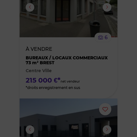
ou
supprimer
le
6
bien
À VENDRE
des
BUREAUX / LOCAUX COMMERCIAUX
73 m² BREST
Centre Ville
favoris
215 000 €*
net vendeur
*droits enregistrement en sus
Ajouter
ou