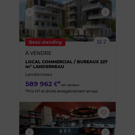
ou
supprimer
le
2
Beau standing
bien
À VENDRE
des
LOCAL COMMERCIAL / BUREAUX 227
m² LANDERNEAU
Landerneau
favoris
589 962 €*
net vendeur
*Prix HT et droits enregistrement en sus
Ajouter
ou