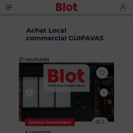
Menu
Achat Local
commercial GUIPAVAS
21 résultat(s)
Ajouter
ou
supprimer
le
2
Spécial investisseur
bien