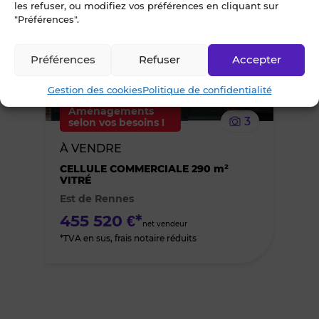
Ajouter
les refuser, ou modifiez vos préférences en cliquant sur
"Préférences".
ou
Préférences
Refuser
Accepter
supprimer
Gestion des cookies
Politique de confidentialité
le
Aménagements
3
selon vos besoins !
bien
À VENDRE
des
CELLULE COMMERCIALE 290 m²
VITRÉ
Est de Rennes
favoris
455 520 €*
net vendeur
*TVA en sus, frais notaire réduits