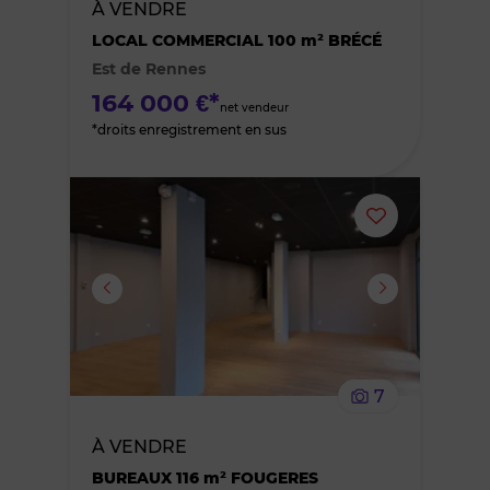
À VENDRE
des
LOCAL COMMERCIAL 100 m² BRÉCÉ
Est de Rennes
favoris
164 000 €*
net vendeur
*droits enregistrement en sus
Ajouter
ou
supprimer
le
7
bien
À VENDRE
des
BUREAUX 116 m² FOUGERES