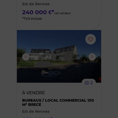
Est de Rennes
favoris
240 000 €*
net vendeur
*TVA incluse
Ajouter
ou
supprimer
le
2
bien
À VENDRE
des
BUREAUX / LOCAL COMMERCIAL 150
M² BRECÉ
Est de Rennes
favoris