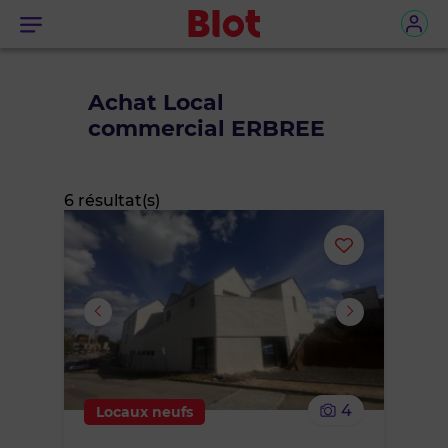
Menu
Achat Local
commercial ERBREE
6 résultat(s)
Ajouter
ou
supprimer
le
4
Locaux neufs
bien