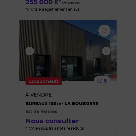
255 000 €*
net vendeur
*droits enregistrement en sus
Ajouter
ou
supprimer
le
8
Locaux neufs
bien
À VENDRE
des
BUREAUX 153 m² LA BOUEXIERE
Est de Rennes
favoris
Nous consulter
*TVA en sus, frais notaire réduits