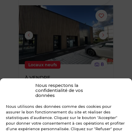
Ajouter
ou
supprimer
le
8
Locaux neufs
bien
À VENDRE
des
Nous respectons la
BUREAUX 164 m² LA BOUEXIERE
confidentialité de vos
Est de Rennes
données
favoris
Nous consulter
Nous utilisons des données comme des cookies pour
*TVA en sus, frais notaire réduits
assurer le bon fonctionnement du site et réaliser des
statistiques d’audience. Cliquez sur le bouton "Accepter"
pour donner votre consentement à ces opérations et profiter
d’une expérience personnalisée. Cliquez sur "Refuser" pour