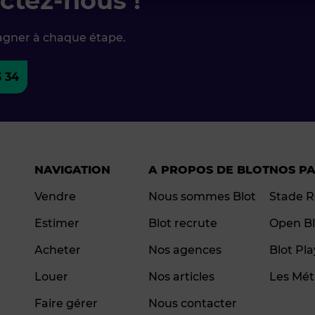
ctez-nous !
agner à chaque étape.
3 34
NAVIGATION
A PROPOS DE BLOT
NOS P
Vendre
Nous sommes Blot
Stade R
Estimer
Blot recrute
Open Bl
Acheter
Nos agences
Blot Pl
Louer
Nos articles
Les Mét
Faire gérer
Nous contacter