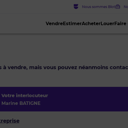
Nous sommes Blot
No
Vendre
Estimer
Acheter
Louer
Faire
us à vendre, mais vous pouvez néanmoins conta
Votre interlocuteur
Marine BATIGNE
treprise