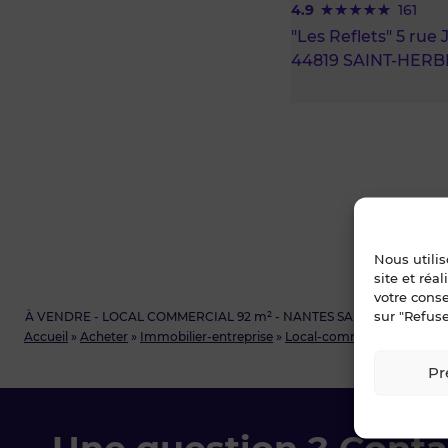
4.9
161
"Les Reflets" 5 rue
44819 SAINT-HERB
Nous utili
site et réa
votre cons
sur "Refuse
À VENDRE - LOCAL COMMERCIAL 92 m² - NANTES SAINT-MIHIEL
Accueil
»
Acheter
»
Immobilier-entreprise
»
Local-commercial
»
Loire-
Pr