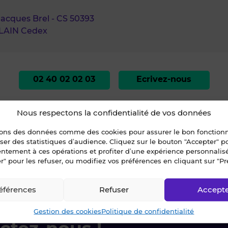
 Jacques Brel - CS 50393
LAIN Cedex
02 40 02 02 03
Ecrivez-nous
Nous respectons la confidentialité de vos données
sons des données comme des cookies pour assurer le bon fonctio
liser des statistiques d’audience. Cliquez sur le bouton "Accepter" 
entement à ces opérations et profiter d’une expérience personnalis
r" pour les refuser, ou modifiez vos préférences en cliquant sur "Pr
Atlantique
»
NANTES
»
À VENDRE - LOCAL COMMERCIAL 92 m² - NANTES SA
éférences
Refuser
Accept
Gestion des cookies
Politique de confidentialité