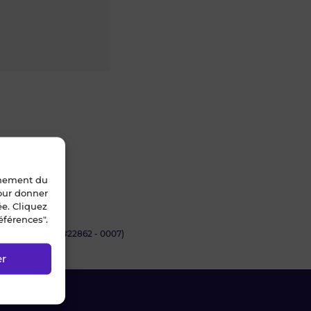
nnement du
pour donner
ée. Cliquez
éférences".
INT-MIHIEL (#22862 - 0007)
er