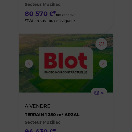
Secteur Muzillac
favoris
80 570 €*
net vendeur
*TVA en sus, taux en vigueur
Ajouter
ou
supprimer
le
4
bien
À VENDRE
des
TERRAIN 1 350 m² ARZAL
Secteur Muzillac
favoris
94 430 €*