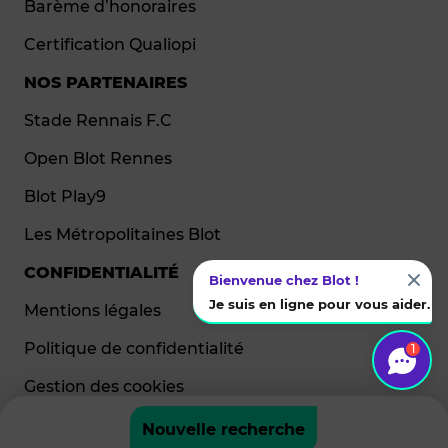
Barème d’honoraires
Certification Qualiopi
NOS PARTENAIRES
Stade Rennais F.C
Open Blot Rennes
Blot Play9
Les Métropolitaines Blot
CONFIDENTIALITÉ
Bienvenue chez Blot !
Je suis en ligne pour vous aider.
Mentions légales
Politique de confidentialité
1
Gestion des cookies
Nouvelle recherche