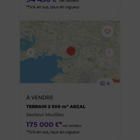
net vendeur
*TVA en sus, taux en vigueur
Ajouter
ou
supprimer
le
4
bien
À VENDRE
des
TERRAIN 2 500 m² ARZAL
Secteur Muzillac
favoris
175 000 €*
net vendeur
*TVA en sus, taux en vigueur