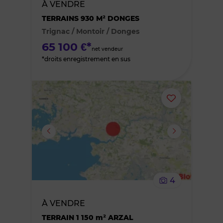
À VENDRE
des
TERRAINS 930 M² DONGES
Trignac / Montoir / Donges
favoris
65 100 €*
net vendeur
*droits enregistrement en sus
Ajouter
ou
supprimer
le
4
bien
À VENDRE
des
TERRAIN 1 150 m² ARZAL