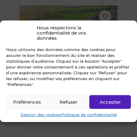
Ajouter
Nous respectons la
ou
confidentialité de vos
données
supprimer
Nous utilisons des données comme des cookies pour
assurer le bon fonctionnement du site et réaliser des
le
statistiques d’audience. Cliquez sur le bouton "Accepter"
3
pour donner votre consentement à ces opérations et profiter
bien
d’une expérience personnalisée. Cliquez sur "Refuser" pour
les refuser, ou modifiez vos préférences en cliquant sur
À VENDRE
"Préférences".
des
TERRAIN 1 934 M² SAINT NAZAIRE
St Nazaire
favoris
Préférences
Refuser
Accepter
450 000 €*
net vendeur
Gestion des cookies
*droits enregistrement en sus
Politique de confidentialité