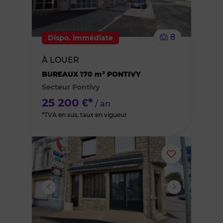
supprimer
le
8
Dispo. immédiate
bien
À LOUER
des
BUREAUX 170 m² PONTIVY
Secteur Pontivy
favoris
25 200 €*
/ an
*TVA en sus, taux en vigueur
Ajouter
ou
supprimer