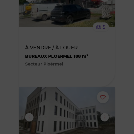
supprimer
le
5
bien
des
À VENDRE / À LOUER
BUREAUX PLOERMEL 188 m²
favoris
Secteur Ploërmel
Ajouter
ou
supprimer