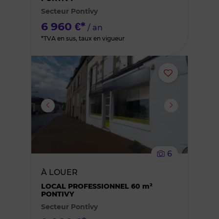
Secteur Pontivy
favoris
6 960 €*
/ an
*TVA en sus, taux en vigueur
Ajouter
ou
supprimer
le
6
bien
À LOUER
des
LOCAL PROFESSIONNEL 60 m²
PONTIVY
Secteur Pontivy
favoris