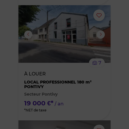
Ajouter
ou
supprimer
le
7
bien
À LOUER
des
LOCAL PROFESSIONNEL 180 m²
PONTIVY
Secteur Pontivy
favoris
19 000 €*
/ an
*NET de taxe