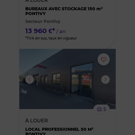
À LOUER
des
BUREAUX AVEC STOCKAGE 150 m²
PONTIVY
Secteur Pontivy
favoris
13 960 €*
/ an
*TVA en sus, taux en vigueur
Ajouter
ou
supprimer
le
5
bien
À LOUER
des
LOCAL PROFESSIONNEL 50 M²
PONTIVY