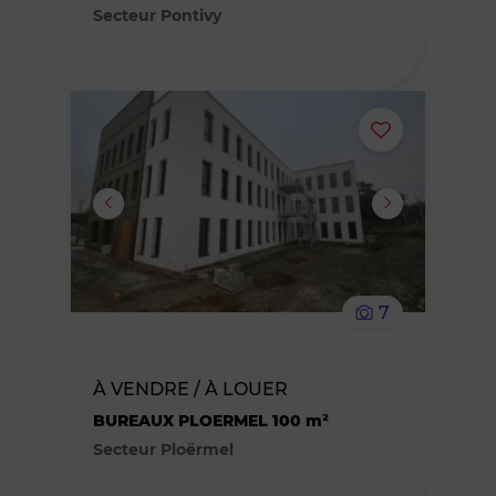
Secteur Pontivy
Ajouter
ou
supprimer
le
7
bien
des
À VENDRE / À LOUER
BUREAUX PLOERMEL 100 m²
favoris
Secteur Ploërmel