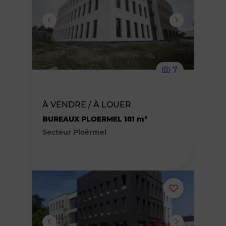
ou
supprimer
le
7
bien
des
À VENDRE / À LOUER
BUREAUX PLOERMEL 181 m²
favoris
Secteur Ploërmel
Ajouter
ou