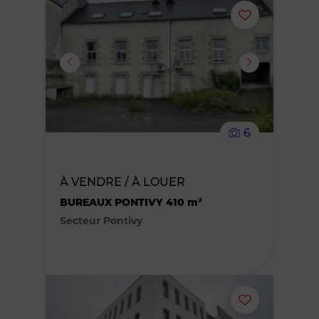
Ajouter
ou
supprimer
le
6
bien
des
À VENDRE / À LOUER
BUREAUX PONTIVY 410 m²
favoris
Secteur Pontivy
Ajouter