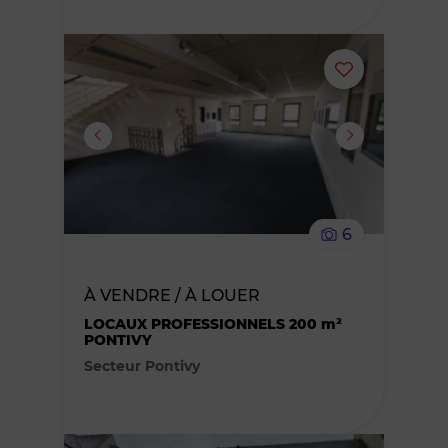
Ajouter
ou
supprimer
le
6
bien
À VENDRE / À LOUER
des
LOCAUX PROFESSIONNELS 200 m²
PONTIVY
favoris
Secteur Pontivy