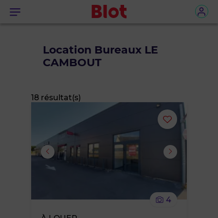
Menu
Location Bureaux LE
CAMBOUT
18 résultat(s)
Ajouter
ou
supprimer
le
4
bien