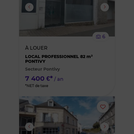
ou
supprimer
le
6
bien
À LOUER
des
LOCAL PROFESSIONNEL 82 m²
PONTIVY
Secteur Pontivy
favoris
7 400 €*
/ an
*NET de taxe
Ajouter
ou