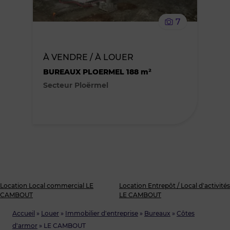
le
7
bien
des
À VENDRE / À LOUER
BUREAUX PLOERMEL 188 m²
favoris
Secteur Ploërmel
Location Local commercial LE
Location Entrepôt / Local d’activités
CAMBOUT
LE CAMBOUT
Accueil
»
Louer
»
Immobilier d'entreprise
»
Bureaux
»
Côtes
d'armor
»
LE CAMBOUT