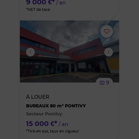
9 000 €*
/ an
*NET de taxe
Ajouter
ou
supprimer
le
9
bien
À LOUER
des
BUREAUX 80 m² PONTIVY
Secteur Pontivy
favoris
15 000 €*
/ an
*TVA en sus, taux en vigueur