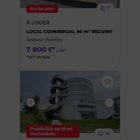
le
7
Accès pmr
bien
À LOUER
des
LOCAL COMMERCIAL 60 m² REGUINY
Secteur Pontivy
favoris
7 800 €*
/ an
*NET de taxe
Ajouter
ou
supprimer
le
Possibilité services
14
mutualisés
bien