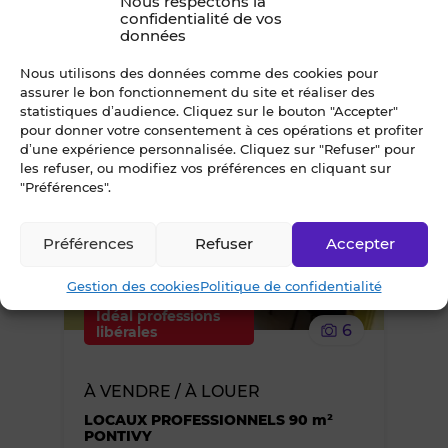
Nous respectons la
confidentialité de vos
BUREAUX PLOERMEL 81 m²
données
favoris
Secteur Ploërmel
Nous utilisons des données comme des cookies pour
assurer le bon fonctionnement du site et réaliser des
statistiques d’audience. Cliquez sur le bouton "Accepter"
pour donner votre consentement à ces opérations et profiter
d’une expérience personnalisée. Cliquez sur "Refuser" pour
Ajouter
les refuser, ou modifiez vos préférences en cliquant sur
"Préférences".
ou
Préférences
Refuser
Accepter
supprimer
Gestion des cookies
Politique de confidentialité
le
Idéal professions
6
libérales
bien
À VENDRE / À LOUER
des
LOCAUX PROFESSIONNELS 90 m²
PONTIVY
favoris