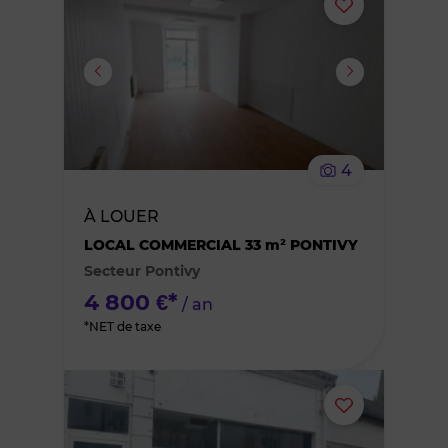
Ajouter
ou
supprimer
le
4
bien
À LOUER
des
LOCAL COMMERCIAL 33 m² PONTIVY
Secteur Pontivy
favoris
4 800 €*
/ an
*NET de taxe
Ajouter