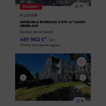
le
15
Divisible !
bien
À LOUER
des
IMMEUBLE BUREAUX 3 075 m² SAINT-
HERBLAIN
Nantes Nord-Ouest
favoris
491 962 €*
/ an
*TVA en sus, taux en vigueur
Ajouter
ou
supprimer
le
8
bien