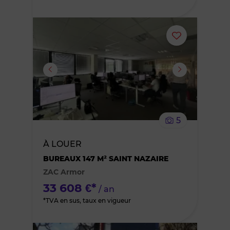
Ajouter
ou
supprimer
le
5
bien
À LOUER
des
BUREAUX 147 M² SAINT NAZAIRE
ZAC Armor
favoris
33 608 €*
/ an
*TVA en sus, taux en vigueur