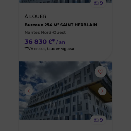
9
bien
À LOUER
des
Bureaux 254 M² SAINT HERBLAIN
Nantes Nord-Ouest
favoris
36 830 €*
/ an
*TVA en sus, taux en vigueur
Ajouter
ou
supprimer
le
9
bien