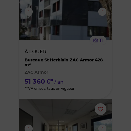
ou
supprimer
le
11
bien
À LOUER
des
Bureaux St Herblain ZAC Armor 428
m²
ZAC Armor
favoris
51 360 €*
/ an
*TVA en sus, taux en vigueur
Ajouter
ou