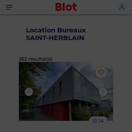
Menu
Location Bureaux
SAINT-HERBLAIN
262 résultat(s)
Ajouter
ou
supprimer
le
14
bien