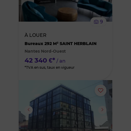
supprimer
le
9
bien
À LOUER
des
Bureaux 292 M² SAINT HERBLAIN
Nantes Nord-Ouest
favoris
42 340 €*
/ an
*TVA en sus, taux en vigueur
Ajouter
ou
supprimer