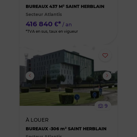
des
BUREAUX 437 M² SAINT HERBLAIN
Secteur Atlantis
favoris
416 840 €*
/ an
*TVA en sus, taux en vigueur
Ajouter
ou
supprimer
le
9
bien
À LOUER
des
BUREAUX -306 m² SAINT HERBLAIN
Secteur Atlantis