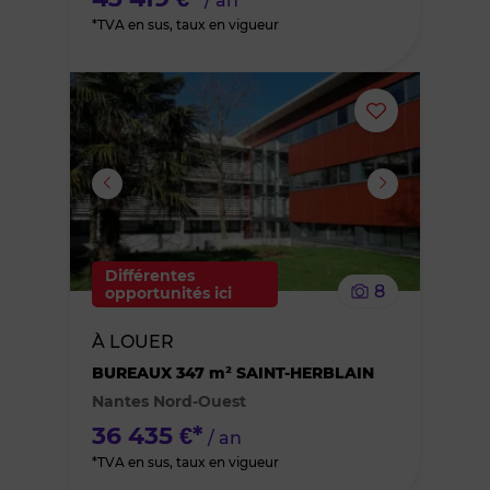
/ an
*TVA en sus, taux en vigueur
Ajouter
ou
supprimer
le
Différentes
8
opportunités ici
bien
À LOUER
des
BUREAUX 347 m² SAINT-HERBLAIN
Nantes Nord-Ouest
favoris
36 435 €*
/ an
*TVA en sus, taux en vigueur