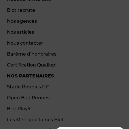
Blot recrute
Nos agences
Nos articles
Nous contacter
Barème d’honoraires
Certification Qualiopi
NOS PARTENAIRES
Stade Rennais F.C
Open Blot Rennes
Blot Play9
Les Métropolitaines Blot