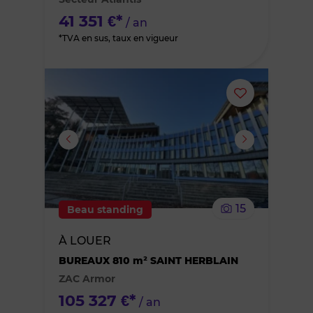
favoris
41 351 €*
/ an
*TVA en sus, taux en vigueur
Ajouter
ou
supprimer
le
15
Beau standing
bien
À LOUER
des
BUREAUX 810 m² SAINT HERBLAIN
ZAC Armor
favoris
105 327 €*
/ an