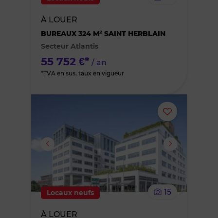
bien
À LOUER
des
BUREAUX 324 M² SAINT HERBLAIN
Secteur Atlantis
favoris
55 752 €*
/ an
*TVA en sus, taux en vigueur
Ajouter
ou
supprimer
le
15
Locaux neufs
bien
À LOUER