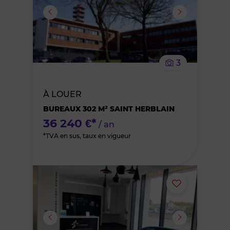
ou
supprimer
le
3
bien
À LOUER
des
BUREAUX 302 M² SAINT HERBLAIN
favoris
36 240 €*
/ an
*TVA en sus, taux en vigueur
Ajouter
ou