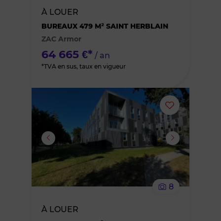
À LOUER
des
BUREAUX 479 M² SAINT HERBLAIN
ZAC Armor
favoris
64 665 €*
/ an
*TVA en sus, taux en vigueur
Ajouter
ou
supprimer
le
8
bien
À LOUER
des