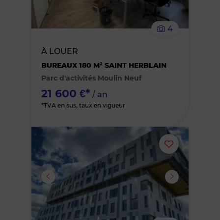
le
4
bien
À LOUER
des
BUREAUX 180 M² SAINT HERBLAIN
Parc d'activités Moulin Neuf
favoris
21 600 €*
/ an
*TVA en sus, taux en vigueur
Ajouter
ou
supprimer
le