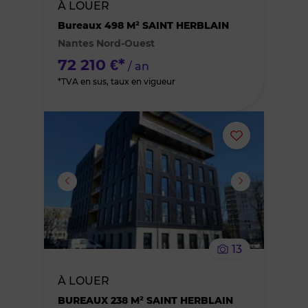
À LOUER
des
Bureaux 498 M² SAINT HERBLAIN
Nantes Nord-Ouest
favoris
72 210 €*
/ an
*TVA en sus, taux en vigueur
Ajouter
ou
supprimer
le
13
bien
À LOUER
des
BUREAUX 238 M² SAINT HERBLAIN