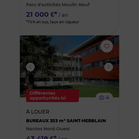
Parc d'activités Moulin Neuf
favoris
21 000 €*
/ an
*TVA en sus, taux en vigueur
Ajouter
ou
supprimer
le
Différentes
4
opportunités ici
bien
À LOUER
des
BUREAUX 353 m² SAINT-HERBLAIN
Nantes Nord-Ouest
favoris
43 419 €*