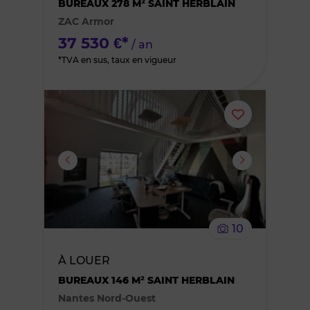
BUREAUX 278 M² SAINT HERBLAIN
ZAC Armor
favoris
37 530 €*
/ an
*TVA en sus, taux en vigueur
Ajouter
ou
supprimer
le
10
bien
À LOUER
des
BUREAUX 146 M² SAINT HERBLAIN
Nantes Nord-Ouest
favoris