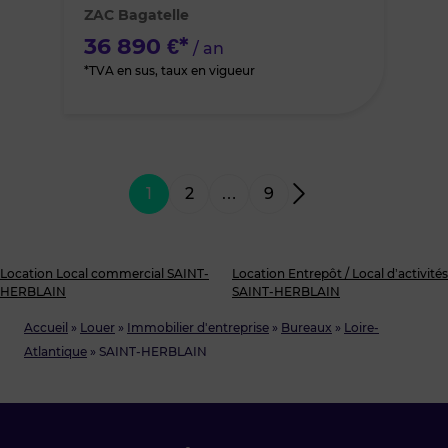
ZAC Bagatelle
favoris
36 890 €*
/ an
*TVA en sus, taux en vigueur
1
2
…
9
Location Local commercial SAINT-
Location Entrepôt / Local d’activités
HERBLAIN
SAINT-HERBLAIN
Accueil
»
Louer
»
Immobilier d'entreprise
»
Bureaux
»
Loire-
Atlantique
»
SAINT-HERBLAIN