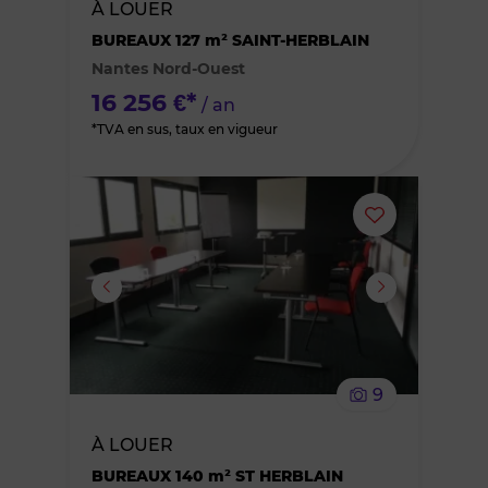
À LOUER
des
BUREAUX 127 m² SAINT-HERBLAIN
Nantes Nord-Ouest
favoris
16 256 €*
/ an
*TVA en sus, taux en vigueur
Ajouter
ou
supprimer
le
9
bien
À LOUER
des
BUREAUX 140 m² ST HERBLAIN