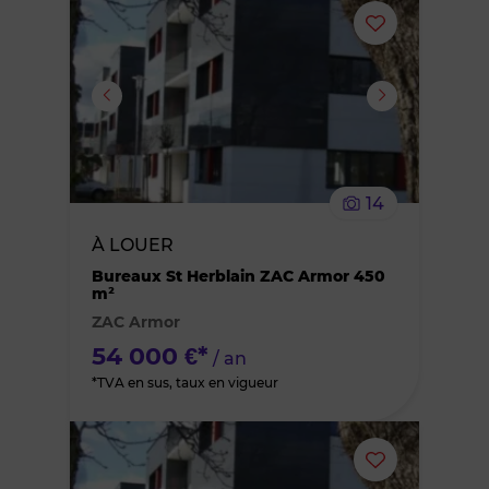
Ajouter
ou
supprimer
le
14
bien
À LOUER
des
Bureaux St Herblain ZAC Armor 450
m²
ZAC Armor
favoris
54 000 €*
/ an
*TVA en sus, taux en vigueur
Ajouter