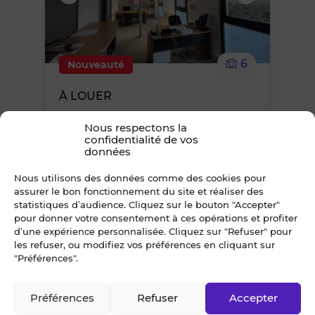
supprimer
le
6
Nouveauté
bien
À LOUER
des
BUREAUX 134 m² SAINT-HERBLAIN
Nous respectons la
Nantes Nord-Ouest
confidentialité de vos
favoris
données
18 760 €*
/ an
*TVA en sus, taux en vigueur
Nous utilisons des données comme des cookies pour
assurer le bon fonctionnement du site et réaliser des
statistiques d’audience. Cliquez sur le bouton "Accepter"
pour donner votre consentement à ces opérations et profiter
Ajouter
d’une expérience personnalisée. Cliquez sur "Refuser" pour
les refuser, ou modifiez vos préférences en cliquant sur
"Préférences".
ou
supprimer
Préférences
Refuser
Accepter