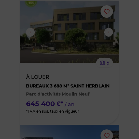
Ajouter
ou
supprimer
le
5
bien
À LOUER
des
BUREAUX 3 688 M² SAINT HERBLAIN
Parc d'activités Moulin Neuf
favoris
645 400 €*
/ an
*TVA en sus, taux en vigueur
Ajouter