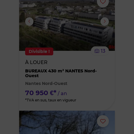
Ajouter
ou
supprimer
le
13
Divisible !
bien
À LOUER
des
BUREAUX 430 m² NANTES Nord-
Ouest
Nantes Nord-Ouest
favoris
70 950 €*
/ an
*TVA en sus, taux en vigueur
Ajouter