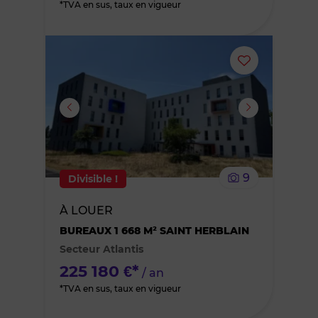
*TVA en sus, taux en vigueur
Ajouter
ou
supprimer
le
9
Divisible !
bien
À LOUER
des
BUREAUX 1 668 M² SAINT HERBLAIN
Secteur Atlantis
favoris
225 180 €*
/ an
*TVA en sus, taux en vigueur