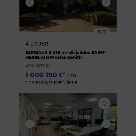
supprimer
le
11
bien
À LOUER
des
BUREAUX 3 416 m² divisibles SAINT-
HERBLAIN Proche Zénith
ZAC Armor
favoris
1 000 190 €*
/ an
*TVA en sus, taux en vigueur
Ajouter
ou
supprimer