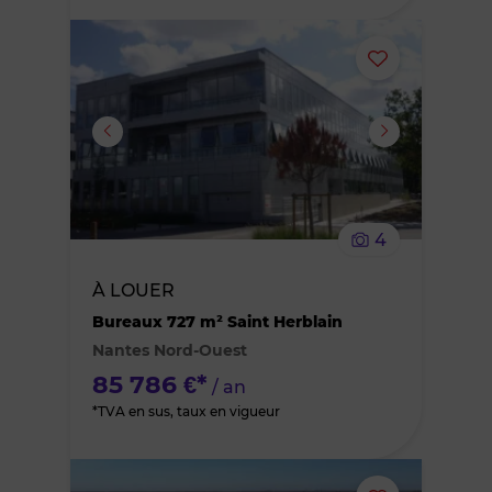
Ajouter
ou
supprimer
le
4
bien
À LOUER
des
Bureaux 727 m² Saint Herblain
Nantes Nord-Ouest
favoris
85 786 €*
/ an
*TVA en sus, taux en vigueur