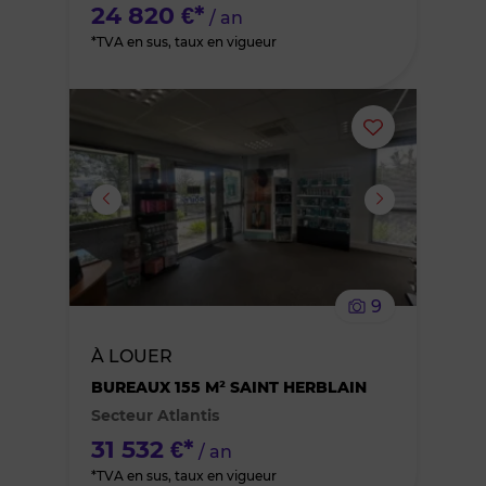
24 820 €*
/ an
*TVA en sus, taux en vigueur
Ajouter
ou
supprimer
le
9
bien
À LOUER
des
BUREAUX 155 M² SAINT HERBLAIN
Secteur Atlantis
favoris
31 532 €*
/ an
*TVA en sus, taux en vigueur