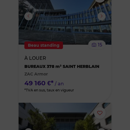
ou
supprimer
le
15
Beau standing
bien
À LOUER
des
BUREAUX 378 m² SAINT HERBLAIN
ZAC Armor
favoris
49 160 €*
/ an
*TVA en sus, taux en vigueur
Ajouter
ou