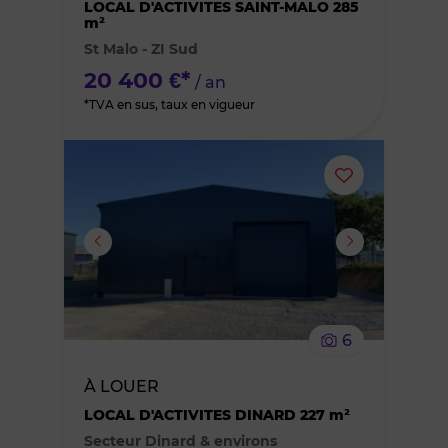
des
LOCAL D'ACTIVITES SAINT-MALO 285
m²
St Malo - ZI Sud
favoris
20 400 €*
/ an
*TVA en sus, taux en vigueur
Ajouter
ou
supprimer
le
6
bien
À LOUER
des
LOCAL D'ACTIVITES DINARD 227 m²
Secteur Dinard & environs