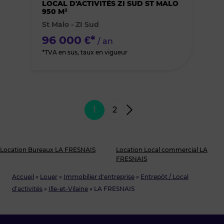
des
LOCAL D'ACTIVITÉS ZI SUD ST MALO
950 M²
St Malo - ZI Sud
favoris
96 000 €*
/ an
*TVA en sus, taux en vigueur
1
2
Location Bureaux LA FRESNAIS
Location Local commercial LA
FRESNAIS
Accueil
»
Louer
»
Immobilier d'entreprise
»
Entrepôt / Local
d’activités
»
Ille-et-Vilaine
»
LA FRESNAIS