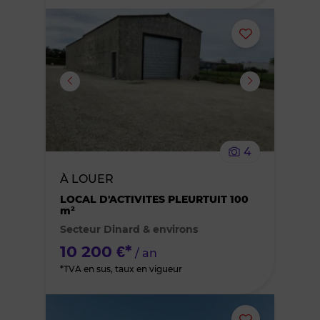
Ajouter
ou
supprimer
le
4
bien
À LOUER
des
LOCAL D'ACTIVITES PLEURTUIT 100
m²
Secteur Dinard & environs
favoris
10 200 €*
/ an
*TVA en sus, taux en vigueur