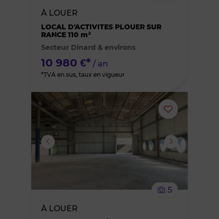
bien
À LOUER
des
LOCAL D'ACTIVITES PLOUER SUR
RANCE 110 m²
Secteur Dinard & environs
favoris
10 980 €*
/ an
*TVA en sus, taux en vigueur
Ajouter
ou
supprimer
le
5
bien
À LOUER