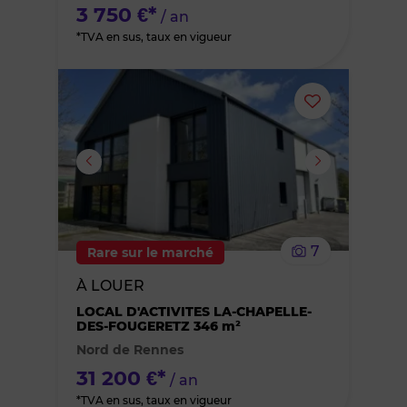
3 750 €*
/ an
*TVA en sus, taux en vigueur
Ajouter
ou
supprimer
le
7
Rare sur le marché
bien
À LOUER
des
LOCAL D'ACTIVITES LA-CHAPELLE-
DES-FOUGERETZ 346 m²
Nord de Rennes
favoris
31 200 €*
/ an
*TVA en sus, taux en vigueur