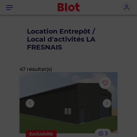
Menu
Location Entrepôt /
Local d’activités LA
FRESNAIS
47 résultat(s)
Ajouter
ou
supprimer
le
3
Exclusivité