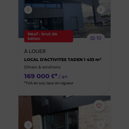
ou
supprimer
le
Neuf - brut de
10
béton
bien
À LOUER
des
LOCAL D'ACTIVITES TADEN 1 433 m²
Dinan & environs
favoris
169 000 €*
/ an
*TVA en sus, taux en vigueur
Ajouter
ou