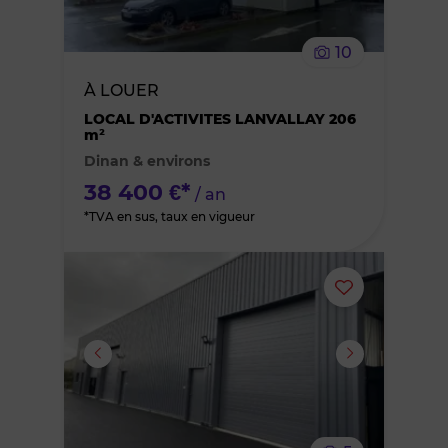
le
10
bien
À LOUER
des
LOCAL D'ACTIVITES LANVALLAY 206
m²
Dinan & environs
favoris
38 400 €*
/ an
*TVA en sus, taux en vigueur
Ajouter
ou
supprimer
le