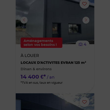
Ajouter
ou
supprimer
le
Aménagements
4
selon vos besoins !
bien
À LOUER
des
LOCAUX D'ACTIVITES EVRAN 125 m²
Dinan & environs
favoris
14 400 €*
/ an
*TVA en sus, taux en vigueur
Ajouter