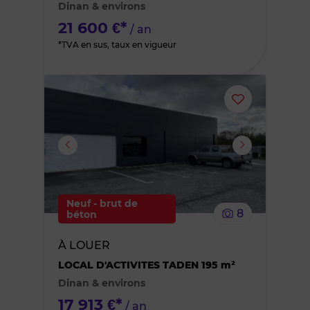
Dinan & environs
favoris
21 600 €*
/ an
*TVA en sus, taux en vigueur
Ajouter
ou
supprimer
le
Neuf - brut de
8
béton
bien
À LOUER
des
LOCAL D'ACTIVITES TADEN 195 m²
Dinan & environs
favoris
17 913 €*
/ an