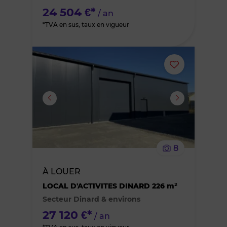
favoris
24 504 €*
/ an
*TVA en sus, taux en vigueur
Ajouter
ou
supprimer
le
8
bien
À LOUER
des
LOCAL D'ACTIVITES DINARD 226 m²
Secteur Dinard & environs
favoris
27 120 €*
/ an