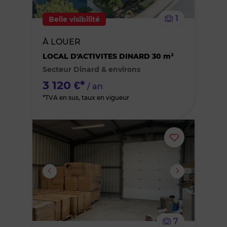
le
1
Belle visibilité
bien
À LOUER
des
LOCAL D'ACTIVITES DINARD 30 m²
Secteur Dinard & environs
favoris
3 120 €*
/ an
*TVA en sus, taux en vigueur
Ajouter
ou
supprimer
le
7