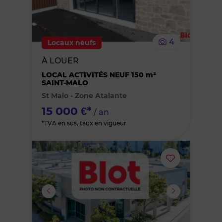
supprimer
le
4
Locaux neufs
bien
À LOUER
des
LOCAL ACTIVITÉS NEUF 150 m²
SAINT-MALO
St Malo - Zone Atalante
favoris
15 000 €*
/ an
*TVA en sus, taux en vigueur
Ajouter
ou
supprimer