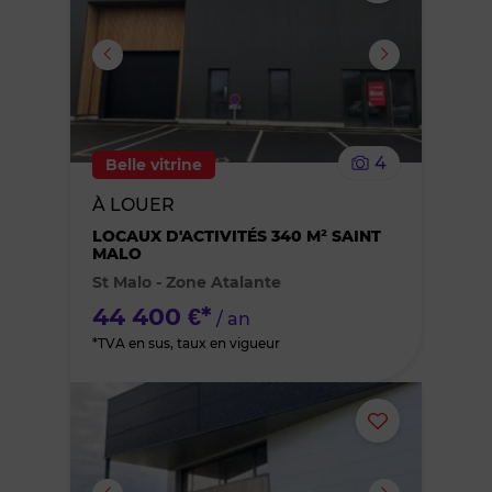
ou
supprimer
le
4
Belle vitrine
bien
À LOUER
des
LOCAUX D'ACTIVITÉS 340 M² SAINT
MALO
St Malo - Zone Atalante
favoris
44 400 €*
/ an
*TVA en sus, taux en vigueur
Ajouter
ou