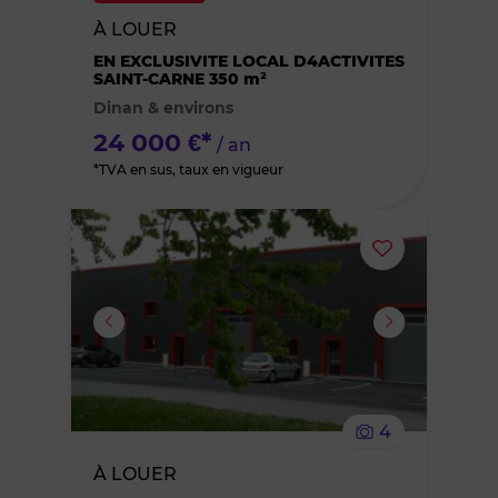
bien
À LOUER
des
EN EXCLUSIVITE LOCAL D4ACTIVITES
SAINT-CARNE 350 m²
Dinan & environs
favoris
24 000 €*
/ an
*TVA en sus, taux en vigueur
Ajouter
ou
supprimer
le
4
bien
À LOUER