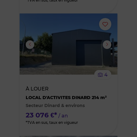
*TVA en sus, taux en vigueur
Ajouter
ou
supprimer
le
4
bien
À LOUER
des
LOCAL D'ACTIVITES DINARD 214 m²
Secteur Dinard & environs
favoris
23 076 €*
/ an
*TVA en sus, taux en vigueur