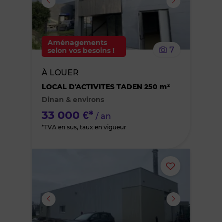
supprimer
le
Aménagements
7
selon vos besoins !
bien
À LOUER
des
LOCAL D'ACTIVITES TADEN 250 m²
Dinan & environs
favoris
33 000 €*
/ an
*TVA en sus, taux en vigueur
Ajouter
ou
supprimer