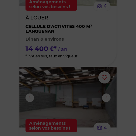
Aménagements
4
selon vos besoins !
bien
À LOUER
des
CELLULE D'ACTIVITES 400 M²
LANGUENAN
Dinan & environs
favoris
14 400 €*
/ an
*TVA en sus, taux en vigueur
Ajouter
ou
supprimer
le
Aménagements
4
selon vos besoins !
bien