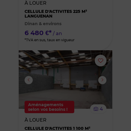
À LOUER
des
CELLULE D'ACTIVITES 225 M²
LANGUENAN
Dinan & environs
favoris
6 480 €*
/ an
*TVA en sus, taux en vigueur
Ajouter
ou
supprimer
le
Aménagements
4
selon vos besoins !
bien
À LOUER
des
CELLULE D'ACTIVITES 1 100 M²