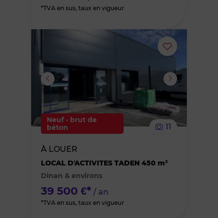
*TVA en sus, taux en vigueur
Ajouter
ou
supprimer
le
Neuf - brut de
11
béton
bien
À LOUER
des
LOCAL D'ACTIVITES TADEN 450 m²
Dinan & environs
favoris
39 500 €*
/ an
*TVA en sus, taux en vigueur