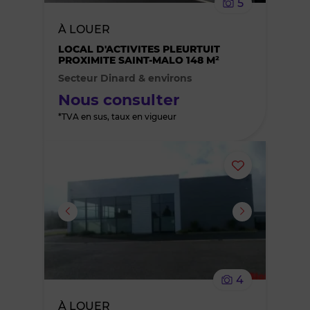
5
bien
À LOUER
des
LOCAL D'ACTIVITES PLEURTUIT
PROXIMITE SAINT-MALO 148 M²
Secteur Dinard & environs
favoris
Nous consulter
*TVA en sus, taux en vigueur
Ajouter
ou
supprimer
le
4
bien
À LOUER