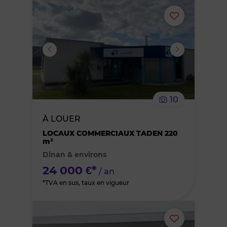
Ajouter
ou
supprimer
le
10
bien
À LOUER
des
LOCAUX COMMERCIAUX TADEN 220
m²
Dinan & environs
favoris
24 000 €*
/ an
*TVA en sus, taux en vigueur
Ajouter