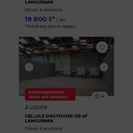
LANGUENAN
Dinan & environs
favoris
19 800 €*
/ an
*TVA en sus, taux en vigueur
Ajouter
ou
supprimer
le
Aménagements
4
selon vos besoins !
bien
À LOUER
des
CELLULE D'ACTIVITES 125 M²
LANGUENAN
Dinan & environs
favoris