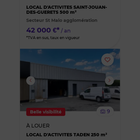
des
LOCAL D'ACTIVITES SAINT-JOUAN-
DES-GUERETS 500 m²
Secteur St Malo agglomération
favoris
42 000 €*
/ an
*TVA en sus, taux en vigueur
Ajouter
ou
supprimer
le
9
Belle visibilité
bien
À LOUER
des
LOCAL D'ACTIVITES TADEN 250 m²