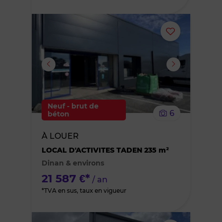
Ajouter
ou
supprimer
le
Neuf - brut de
6
béton
bien
À LOUER
des
LOCAL D'ACTIVITES TADEN 235 m²
Dinan & environs
favoris
21 587 €*
/ an
*TVA en sus, taux en vigueur