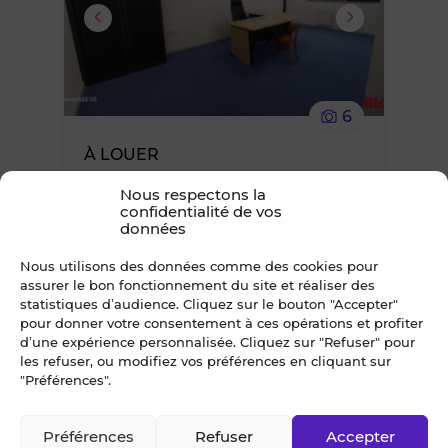
supprimer
le
6
bien
À LOUER
des
LOCAL D'ACTIVITES SAINT-JOUAN-
Nous respectons la
DES-GUERETS 491 m²
confidentialité de vos
Secteur St Malo agglomération
favoris
données
42 000 €*
/ an
Nous utilisons des données comme des cookies pour
*TVA en sus, taux en vigueur
assurer le bon fonctionnement du site et réaliser des
statistiques d’audience. Cliquez sur le bouton "Accepter"
pour donner votre consentement à ces opérations et profiter
d’une expérience personnalisée. Cliquez sur "Refuser" pour
Ajouter
les refuser, ou modifiez vos préférences en cliquant sur
"Préférences".
ou
Préférences
Refuser
Accepter
supprimer