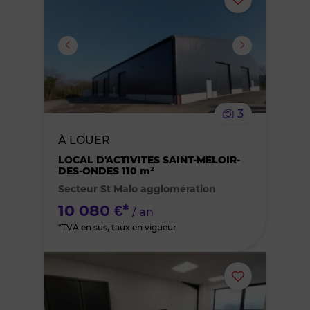
Ajouter
ou
supprimer
le
3
bien
À LOUER
des
LOCAL D'ACTIVITES SAINT-MELOIR-
DES-ONDES 110 m²
Secteur St Malo agglomération
favoris
10 080 €*
/ an
*TVA en sus, taux en vigueur
Ajouter
ou