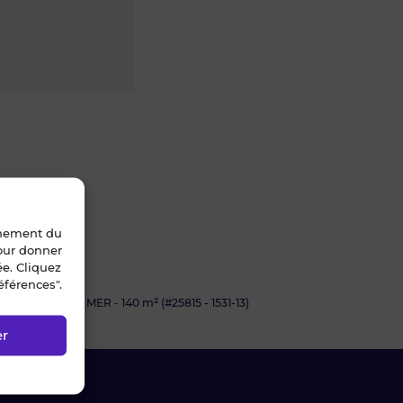
nnement du
pour donner
ée. Cliquez
éférences".
NT-BRIAC SUR MER - 140 m² (#25815 - 1531-13)
er