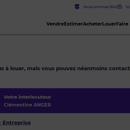
Nous sommes Blot
No
Vendre
Estimer
Acheter
Louer
Faire
lus à louer, mais vous pouvez néanmoins contac
Votre interlocuteur
Clémentine ANGER
- Entreprise