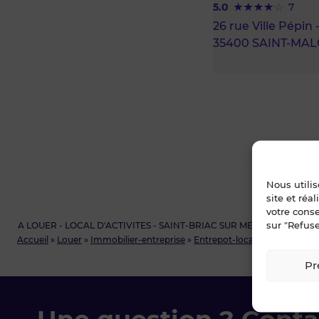
5.0
7
26 rue Ville Pépin
35400 SAINT-MA
Nous utili
site et réa
votre cons
sur "Refuse
A LOUER - LOCAL D'ACTIVITES - SAINT-BRIAC SUR MER - 140 m²
Accueil
»
Louer
»
Immobilier-entreprise
»
Entrepot-local-d-activite
»
Il
Pr