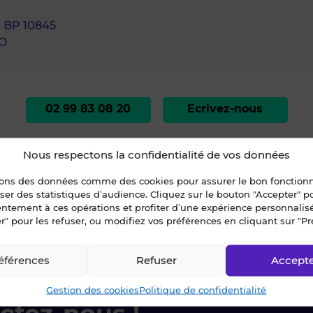
 - BP 10845
LO
02 99 83 08 20
Ecrivez-nous
Nous respectons la confidentialité de vos données
sons des données comme des cookies pour assurer le bon fonctio
liser des statistiques d’audience. Cliquez sur le bouton "Accepter" 
entement à ces opérations et profiter d’une expérience personnalis
r" pour les refuser, ou modifiez vos préférences en cliquant sur "Pr
le-et-Vilaine
»
SAINT-BRIAC-SUR-MER
»
A LOUER - LOCAL D'ACTIVITES - SAI
éférences
Refuser
Accept
Gestion des cookies
Politique de confidentialité