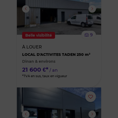
ou
supprimer
le
9
Belle visibilité
bien
À LOUER
des
LOCAL D'ACTIVITES TADEN 250 m²
Dinan & environs
favoris
21 600 €*
/ an
*TVA en sus, taux en vigueur
Ajouter
ou