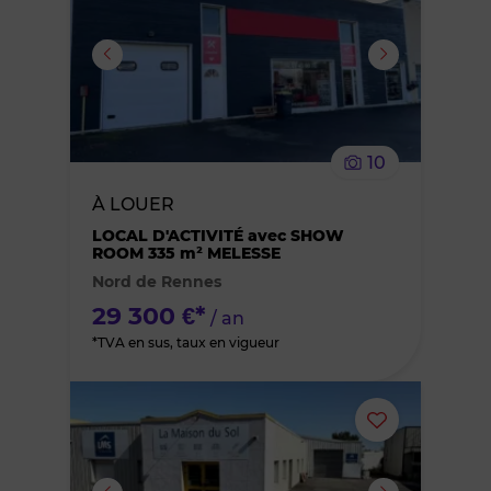
ou
supprimer
le
10
bien
À LOUER
des
LOCAL D'ACTIVITÉ avec SHOW
ROOM 335 m² MELESSE
Nord de Rennes
favoris
29 300 €*
/ an
*TVA en sus, taux en vigueur
Ajouter
ou