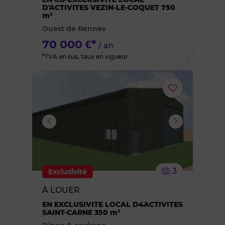
des
D'ACTIVITES VEZIN-LE-COQUET 750
m²
favoris
Ouest de Rennes
70 000 €*
/ an
*TVA en sus, taux en vigueur
Ajouter
ou
supprimer
le
3
Exclusivité
bien
À LOUER
des
EN EXCLUSIVITE LOCAL D4ACTIVITES
SAINT-CARNE 350 m²