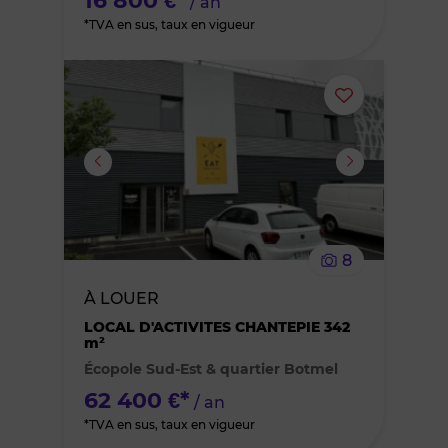
16 800 €*
/ an
*TVA en sus, taux en vigueur
Ajouter
ou
supprimer
le
8
bien
À LOUER
des
LOCAL D'ACTIVITES CHANTEPIE 342
m²
Écopole Sud-Est & quartier Botmel
favoris
62 400 €*
/ an
*TVA en sus, taux en vigueur