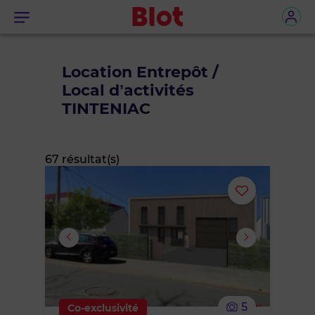
Menu
Location Entrepôt /
Local d’activités
TINTENIAC
67 résultat(s)
Ajouter
ou
supprimer
le
5
Co-exclusivité