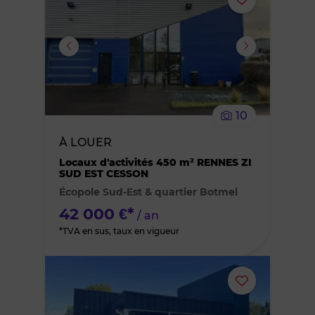
Ajouter
ou
supprimer
le
10
bien
À LOUER
des
Locaux d'activités 450 m² RENNES ZI
SUD EST CESSON
Écopole Sud-Est & quartier Botmel
favoris
42 000 €*
/ an
*TVA en sus, taux en vigueur
Ajouter
ou