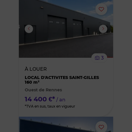
Ajouter
ou
supprimer
le
3
bien
À LOUER
des
LOCAL D'ACTIVITES SAINT-GILLES
160 m²
Ouest de Rennes
favoris
14 400 €*
/ an
*TVA en sus, taux en vigueur
Ajouter