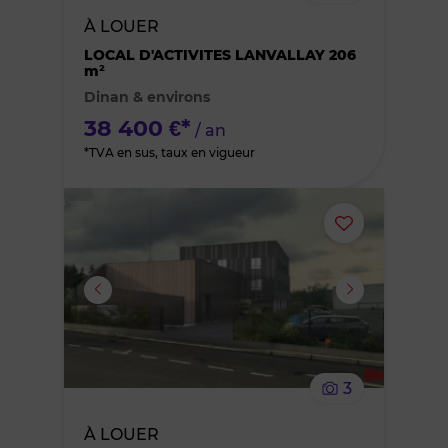
bien
À LOUER
des
LOCAL D'ACTIVITES LANVALLAY 206
m²
Dinan & environs
favoris
38 400 €*
/ an
*TVA en sus, taux en vigueur
Ajouter
ou
supprimer
le
3
bien
À LOUER