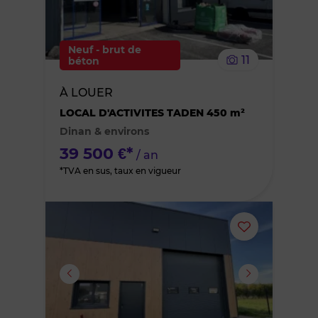
supprimer
le
Neuf - brut de
11
béton
bien
À LOUER
des
LOCAL D'ACTIVITES TADEN 450 m²
Dinan & environs
favoris
39 500 €*
/ an
*TVA en sus, taux en vigueur
Ajouter
ou
supprimer