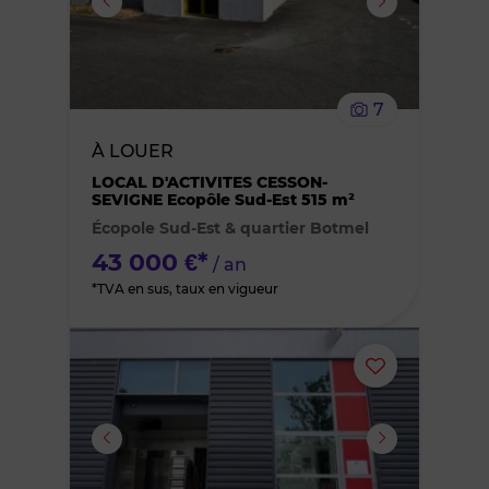
supprimer
le
7
bien
À LOUER
des
LOCAL D'ACTIVITES CESSON-
SEVIGNE Ecopôle Sud-Est 515 m²
Écopole Sud-Est & quartier Botmel
favoris
43 000 €*
/ an
*TVA en sus, taux en vigueur
Ajouter
ou
supprimer