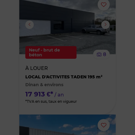
Ajouter
ou
supprimer
le
Neuf - brut de
8
béton
bien
À LOUER
des
LOCAL D'ACTIVITES TADEN 195 m²
Dinan & environs
favoris
17 913 €*
/ an
*TVA en sus, taux en vigueur
Ajouter