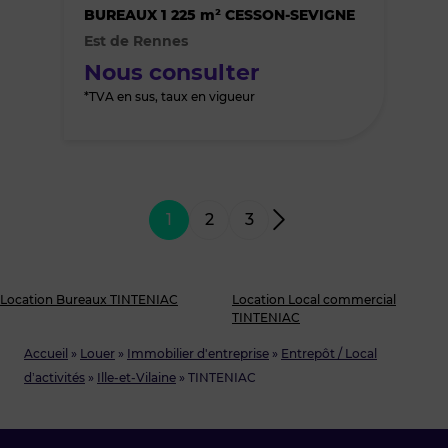
des
BUREAUX 1 225 m² CESSON-SEVIGNE
Est de Rennes
favoris
Nous consulter
*TVA en sus, taux en vigueur
1
2
3
Location Bureaux TINTENIAC
Location Local commercial
TINTENIAC
Accueil
»
Louer
»
Immobilier d'entreprise
»
Entrepôt / Local
d’activités
»
Ille-et-Vilaine
»
TINTENIAC