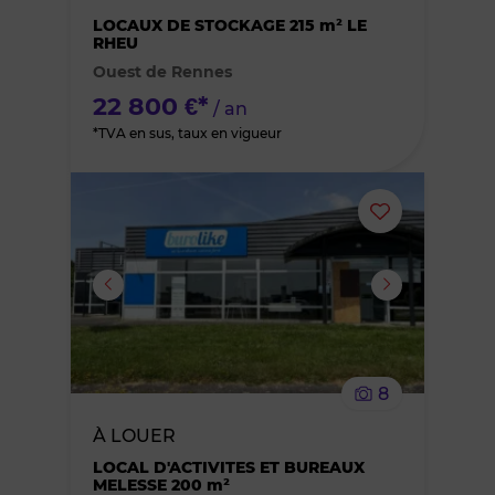
des
LOCAUX DE STOCKAGE 215 m² LE
RHEU
Ouest de Rennes
favoris
22 800 €*
/ an
*TVA en sus, taux en vigueur
Ajouter
ou
supprimer
le
8
bien
À LOUER
des
LOCAL D'ACTIVITES ET BUREAUX
MELESSE 200 m²