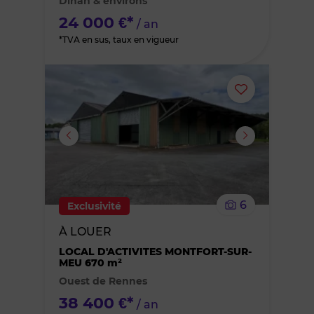
Dinan & environs
favoris
24 000 €*
/ an
*TVA en sus, taux en vigueur
Ajouter
ou
supprimer
le
6
Exclusivité
bien
À LOUER
des
LOCAL D'ACTIVITES MONTFORT-SUR-
MEU 670 m²
Ouest de Rennes
favoris
38 400 €*
/ an