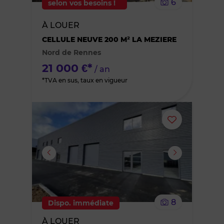
6
selon vos besoins !
bien
À LOUER
des
CELLULE NEUVE 200 M² LA MEZIERE
Nord de Rennes
favoris
21 000 €*
/ an
*TVA en sus, taux en vigueur
Ajouter
ou
supprimer
le
8
Dispo. immédiate
bien
À LOUER