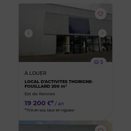
Ajouter
ou
supprimer
le
5
bien
À LOUER
des
LOCAL D'ACTIVITES THORIGNE-
FOUILLARD 200 m²
Est de Rennes
favoris
19 200 €*
/ an
*TVA en sus, taux en vigueur