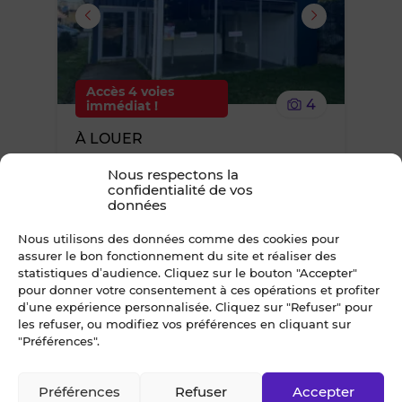
supprimer
le
Accès 4 voies
4
immédiat !
bien
À LOUER
des
EXCLUSIVITÉ BLOT LOCAL ACTIVITES
Nous respectons la
110 m² LA MEZIERE
confidentialité de vos
Nord de Rennes
favoris
données
19 992 €*
/ an
Nous utilisons des données comme des cookies pour
*TVA en sus, taux en vigueur
assurer le bon fonctionnement du site et réaliser des
statistiques d’audience. Cliquez sur le bouton "Accepter"
pour donner votre consentement à ces opérations et profiter
d’une expérience personnalisée. Cliquez sur "Refuser" pour
Ajouter
les refuser, ou modifiez vos préférences en cliquant sur
"Préférences".
ou
Préférences
Refuser
Accepter
supprimer