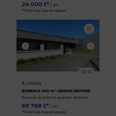
24 000 €*
/ an
*TVA en sus, taux en vigueur
Ajouter
ou
supprimer
le
12
bien
À LOUER
des
BUREAUX 500 m² CESSON-SEVIGNE
Écopole Sud-Est & quartier Botmel
favoris
69 768 €*
/ an
*TVA en sus, taux en vigueur