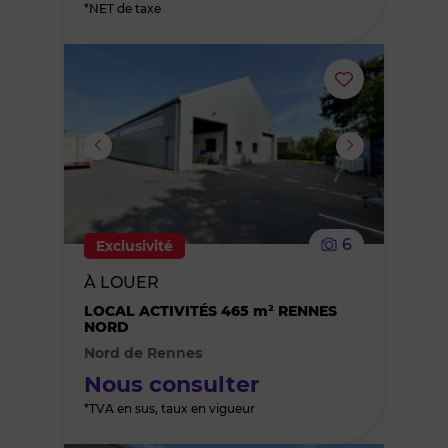
*NET de taxe
Ajouter
ou
supprimer
le
6
Exclusivité
bien
À LOUER
des
LOCAL ACTIVITÉS 465 m² RENNES
NORD
Nord de Rennes
favoris
Nous consulter
*TVA en sus, taux en vigueur