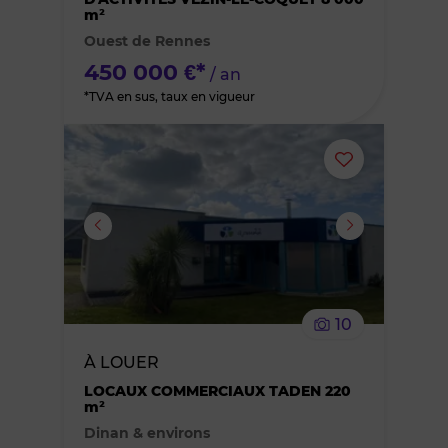
m²
favoris
Ouest de Rennes
450 000 €*
/ an
*TVA en sus, taux en vigueur
Ajouter
ou
supprimer
le
10
bien
À LOUER
des
LOCAUX COMMERCIAUX TADEN 220
m²
Dinan & environs
favoris