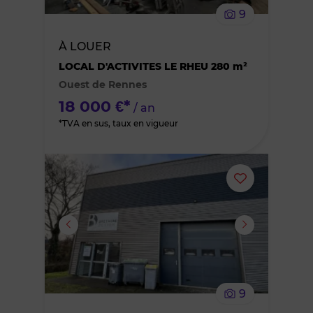
9
bien
À LOUER
des
LOCAL D'ACTIVITES LE RHEU 280 m²
Ouest de Rennes
favoris
18 000 €*
/ an
*TVA en sus, taux en vigueur
Ajouter
ou
supprimer
le
9
bien