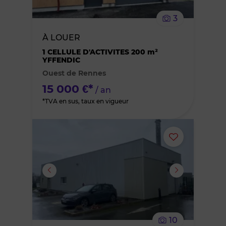
le
3
bien
À LOUER
des
1 CELLULE D'ACTIVITES 200 m²
YFFENDIC
Ouest de Rennes
favoris
15 000 €*
/ an
*TVA en sus, taux en vigueur
Ajouter
ou
supprimer
le
10