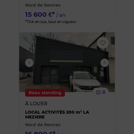
Nord de Rennes
favoris
15 600 €*
/ an
*TVA en sus, taux en vigueur
Ajouter
ou
supprimer
le
8
Beau standing
bien
À LOUER
des
LOCAL ACTIVITÉS 200 m² LA
MEZIERE
Nord de Rennes
favoris