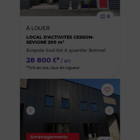
le
8
bien
À LOUER
des
LOCAL D'ACTIVITES CESSON-
SEVIGNE 200 m²
Écopole Sud-Est & quartier Botmel
favoris
28 800 €*
/ an
*TVA en sus, taux en vigueur
Ajouter
ou
supprimer
le
Aménagements