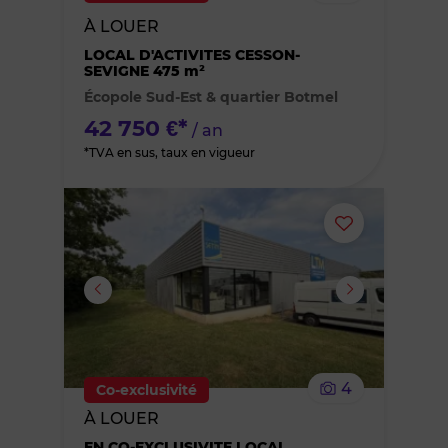
bien
À LOUER
des
LOCAL D'ACTIVITES CESSON-
SEVIGNE 475 m²
Écopole Sud-Est & quartier Botmel
favoris
42 750 €*
/ an
*TVA en sus, taux en vigueur
Ajouter
ou
supprimer
le
4
Co-exclusivité
bien
À LOUER
EN CO-EXCLUSIVITE LOCAL