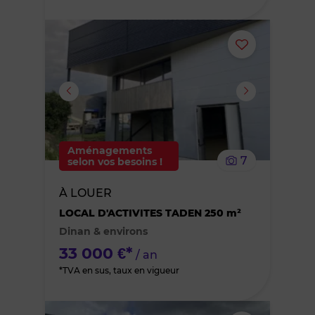
Ajouter
ou
supprimer
le
Aménagements
7
selon vos besoins !
bien
À LOUER
des
LOCAL D'ACTIVITES TADEN 250 m²
Dinan & environs
favoris
33 000 €*
/ an
*TVA en sus, taux en vigueur