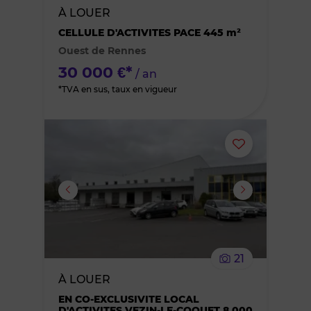
À LOUER
des
CELLULE D'ACTIVITES PACE 445 m²
Ouest de Rennes
favoris
30 000 €*
/ an
*TVA en sus, taux en vigueur
Ajouter
ou
supprimer
le
21
bien
À LOUER
EN CO-EXCLUSIVITE LOCAL
des
D'ACTIVITES VEZIN-LE-COQUET 8 000