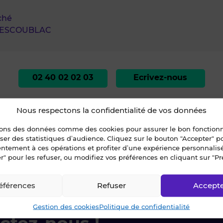
ché
-ESCOUBLAC
02 40 02 02 03
Ecrivez-nous
Nous respectons la confidentialité de vos données
sons des données comme des cookies pour assurer le bon fonctio
liser des statistiques d’audience. Cliquez sur le bouton "Accepter" 
entement à ces opérations et profiter d’une expérience personnalis
r" pour les refuser, ou modifiez vos préférences en cliquant sur "Pr
ire-Atlantique
»
BATZ-SUR-MER
»
À LOUER - LOCAL D'ACTIVITÉS 300 m² -
éférences
Refuser
Accept
Gestion des cookies
Politique de confidentialité