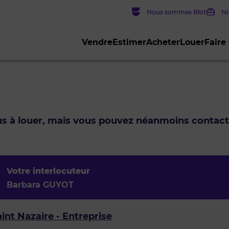
Nous sommes Blot
No
Vendre
Estimer
Acheter
Louer
Faire
lus à louer, mais vous pouvez néanmoins contac
Votre interlocuteur
Barbara GUYOT
int Nazaire - Entreprise