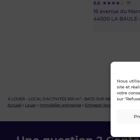
5.0
71
16 avenue du Mar
44500 LA BAULE
Nous utili
site et réa
votre cons
sur "Refuse
À LOUER - LOCAL D'ACTIVITÉS 300 m² - BATZ-SUR-MER
Accueil
»
Louer
»
Immobilier-entreprise
»
Entrepot-local-d-activite
»
Lo
Pr