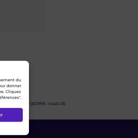
nnement du
pour donner
ée. Cliquez
éférences".
 BATZ-SUR-MER (#23978 - 0440-23)
er