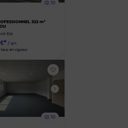
10
bien
R
des
OFESSIONNEL 322 m²
OU
rd-Est
favoris
 €*
/ an
 taux en vigueur
Ajouter
ou
supprimer
le
10
bien