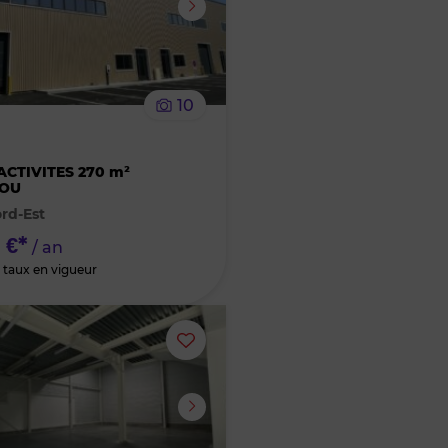
supprimer
le
10
bien
R
des
ACTIVITES 270 m²
OU
rd-Est
favoris
 €*
/ an
 taux en vigueur
Ajouter
ou
supprimer