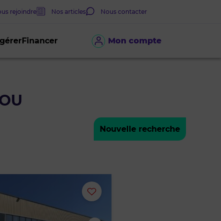
us rejoindre
Nos articles
Nous contacter
 gérer
Financer
Mon compte
FOU
Nouvelle recherche
Ajouter
ou