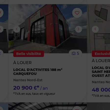
Ajouter
Ajouter
ou
ou
supprimer
supprimer
le
le
2
5
Belle visibilité
Exclusiv
bien
bien
À LOUE
À LOUER
LOCAL D'
des
des
LOCAL D'ACTIVITES 188 m²
SAINT HE
CARQUEFOU
OUEST AT
Nantes Nord-Est
favoris
favoris
Nantes N
20 900 €*
/ an
48 000
*TVA en sus, taux en vigueur
*TVA en sus,