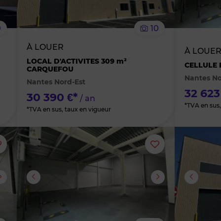
le
le
0
10
bien
bien
À LOUER
À LOUE
des
des
LOCAL D'ACTIVITES 309 m²
CELLULE 
CARQUEFOU
Nantes No
Nantes Nord-Est
favoris
favoris
32 623
30 390 €*
/ an
*TVA en sus,
*TVA en sus, taux en vigueur
Ajouter
Ajouter
ou
ou
supprimer
supprimer
le
le