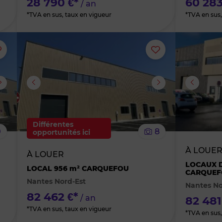
28 790 €*
60 283
/ an
*TVA en sus, taux en vigueur
*TVA en sus,
Ajouter
Ajouter
ou
ou
supprimer
supprimer
le
le
Différentes
0
8
opportunités ici
bien
bien
À LOUE
À LOUER
des
des
LOCAUX D
LOCAL 956 m² CARQUEFOU
CARQUEF
Nantes Nord-Est
Nantes No
favoris
favoris
82 462 €*
/ an
82 481
*TVA en sus, taux en vigueur
*TVA en sus,