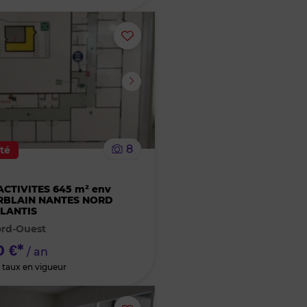
Ajouter
ou
supprimer
le
8
ité
bien
R
ACTIVITES 645 m² env
des
RBLAIN NANTES NORD
LANTIS
favoris
ord-Ouest
 €*
/ an
 taux en vigueur