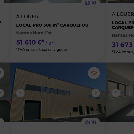
0
10
bien
bien
À LOUE
À LOUER
des
des
²
LOCAL PR
LOCAL PRO 586 m² CARQUEFOU
CARQUEF
Nantes Nord-Est
Nantes No
favoris
favoris
51 610 €*
/ an
31 673
*TVA en sus, taux en vigueur
*TVA en sus,
Ajouter
Ajouter
ou
ou
supprimer
supprimer
le
le
0
10
bien
bien