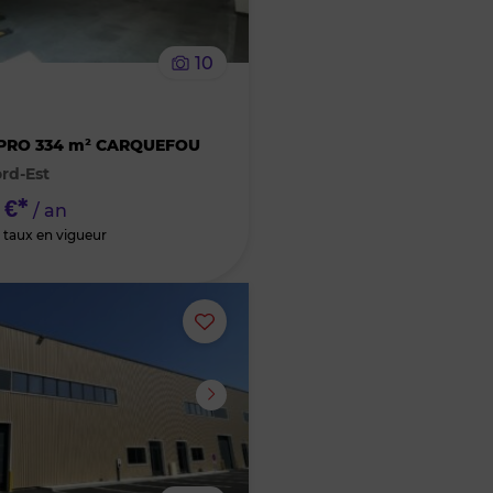
le
10
bien
R
des
PRO 334 m² CARQUEFOU
rd-Est
favoris
 €*
/ an
 taux en vigueur
Ajouter
ou
supprimer
le