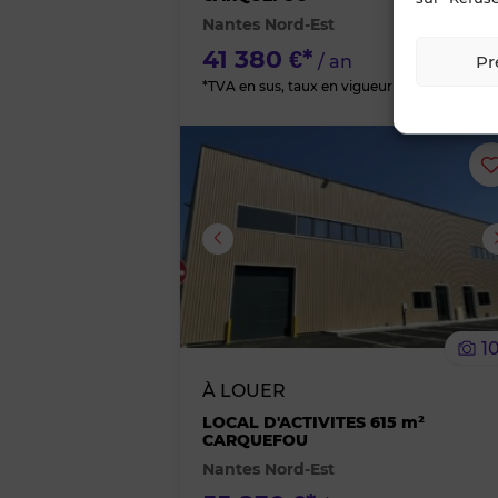
Nantes Nord-Est
41 380 €*
Pr
/ an
*TVA en sus, taux en vigueur
Image suivante
1
À LOUER
LOCAL D'ACTIVITES 615 m²
CARQUEFOU
Nantes Nord-Est