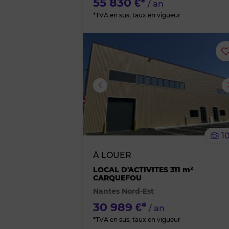
55 830 €*
/ an
*TVA en sus, taux en vigueur
Image suivante
1
À LOUER
LOCAL D'ACTIVITES 311 m²
CARQUEFOU
Nantes Nord-Est
30 989 €*
/ an
*TVA en sus, taux en vigueur