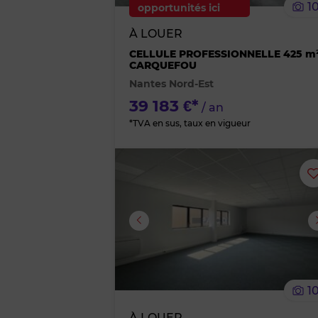
1
opportunités ici
À LOUER
CELLULE PROFESSIONNELLE 425 m
CARQUEFOU
Nantes Nord-Est
39 183 €*
/ an
*TVA en sus, taux en vigueur
Image suivante
1
À LOUER