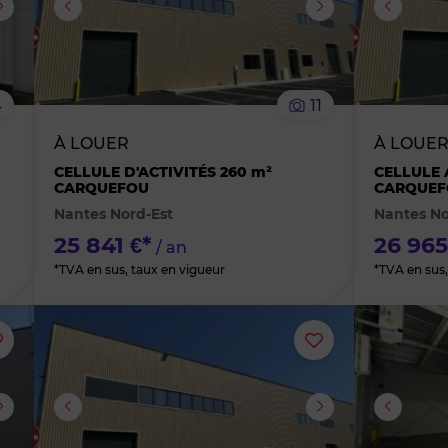
supprimer
supprimer
le
le
4
11
bien
bien
À LOUER
À LOUE
des
des
CELLULE D'ACTIVITÉS 260 m²
CELLULE 
CARQUEFOU
CARQUEF
Nantes Nord-Est
Nantes No
favoris
favoris
25 841 €*
26 965
/ an
*TVA en sus, taux en vigueur
*TVA en sus,
Ajouter
Ajouter
ou
ou
supprimer
supprimer