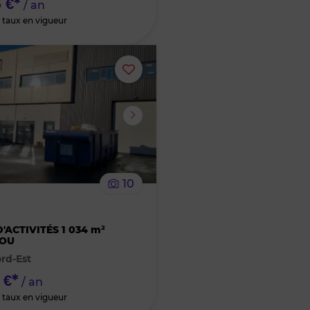
 €*
/ an
 taux en vigueur
Ajouter
ou
supprimer
le
10
bien
R
des
'ACTIVITÉS 1 034 m²
OU
rd-Est
favoris
 €*
/ an
 taux en vigueur