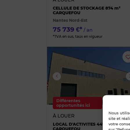
CELLULE DE STOCKAGE 874 m²
CARQUEFOU
Nantes Nord-Est
75 739 €*
/ an
*TVA en sus, taux en vigueur
Image suivante
Différentes
1
opportunités ici
Nous utili
À LOUER
site et réa
votre cons
LOCAL D'ACTIVITES 447 m²
CARQUEFOU
sur "Refuse