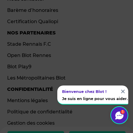
Barème d’honoraires
Certification Qualiopi
NOS PARTENAIRES
Stade Rennais F.C
Open Blot Rennes
Blot Play9
Les Métropolitaines Blot
CONFIDENTIALITÉ
Bienvenue chez Blot !
Je suis en ligne pour vous aider.
Mentions légales
Politique de confidentialité
1
Gestion des cookies