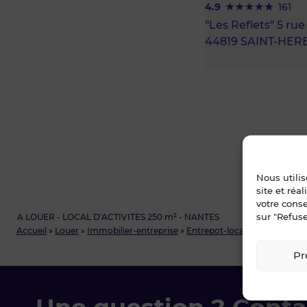
4.9
161
"Les Reflets" 5 ru
44819 SAINT-HER
Nous utili
site et réa
votre cons
sur "Refuse
A LOUER - LOCAL D'ACTIVITES 250 m² - NANTES
Accueil
»
Louer
»
Immobilier-entreprise
»
Entrepot-local-d-activite
»
Lo
Pr