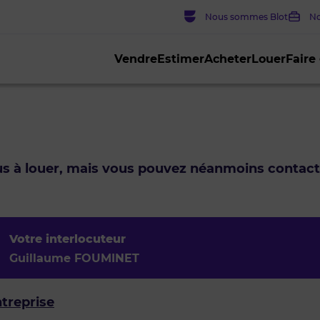
Nous sommes Blot
No
Vendre
Estimer
Acheter
Louer
Faire
lus à louer, mais vous pouvez néanmoins contac
Votre interlocuteur
Guillaume FOUMINET
ntreprise