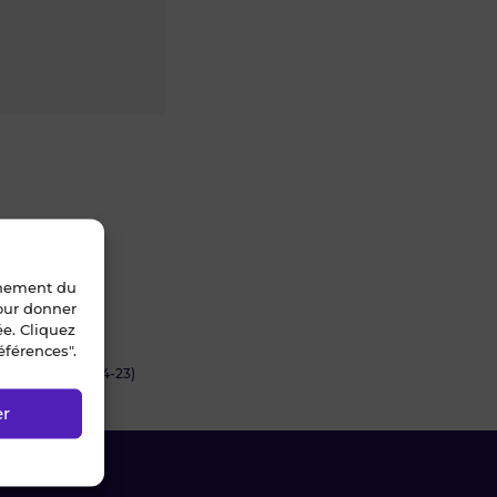
nnement du
pour donner
ée. Cliquez
éférences".
 (#24465 - 0454-23)
er