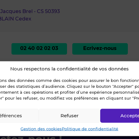
e Jacques Brel - CS 50393
BLAIN Cedex
02 40 02 02 03
Ecrivez-nous
Nous respectons la confidentialité de vos données
sons des données comme des cookies pour assurer le bon fonctio
liser des statistiques d’audience. Cliquez sur le bouton "Accepter" 
entement à ces opérations et profiter d’une expérience personnalis
r" pour les refuser, ou modifiez vos préférences en cliquant sur "Pr
ire-Atlantique
»
NANTES
»
A LOUER - LOCAL D'ACTIVITES 250 m² - NANTES
éférences
Refuser
Accept
Gestion des cookies
Politique de confidentialité