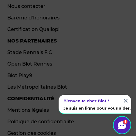
Nous contacter
Barème d’honoraires
Certification Qualiopi
NOS PARTENAIRES
Stade Rennais F.C
Open Blot Rennes
Blot Play9
Les Métropolitaines Blot
CONFIDENTIALITÉ
Bienvenue chez Blot !
Je suis en ligne pour vous aider.
Mentions légales
Politique de confidentialité
1
Gestion des cookies