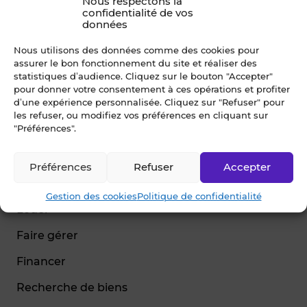
Nous respectons la
confidentialité de vos
données
Nous utilisons des données comme des cookies pour
assurer le bon fonctionnement du site et réaliser des
© Blot 2026
statistiques d’audience. Cliquez sur le bouton "Accepter"
pour donner votre consentement à ces opérations et profiter
d’une expérience personnalisée. Cliquez sur "Refuser" pour
NAVIGATION
les refuser, ou modifiez vos préférences en cliquant sur
"Préférences".
Vendre
Estimer
Préférences
Refuser
Accepter
Acheter
Gestion des cookies
Politique de confidentialité
Louer
Faire gérer
Financer
Recherche de biens