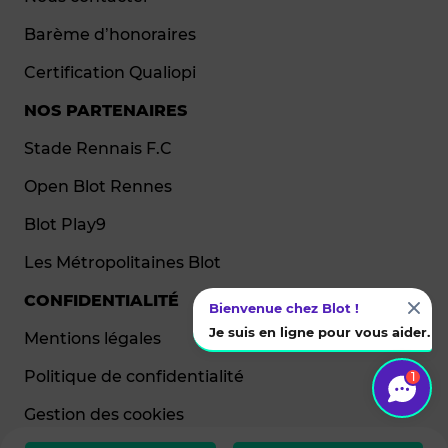
Barème d’honoraires
Certification Qualiopi
NOS PARTENAIRES
Stade Rennais F.C
Open Blot Rennes
Blot Play9
Les Métropolitaines Blot
CONFIDENTIALITÉ
Bienvenue chez Blot !
Je suis en ligne pour vous aider.
Mentions légales
Politique de confidentialité
1
Gestion des cookies