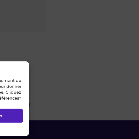
nnement du
pour donner
ée. Cliquez
éférences".
4137 - 4790-63)
er