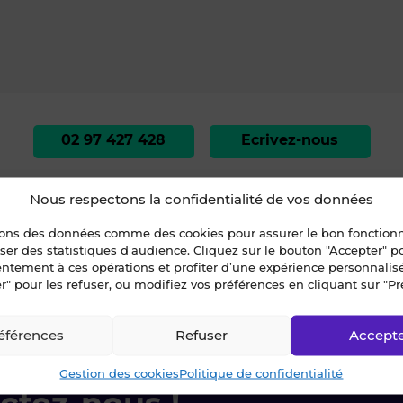
02 97 427 428
Ecrivez-nous
Nous respectons la confidentialité de vos données
sons des données comme des cookies pour assurer le bon fonctio
liser des statistiques d’audience. Cliquez sur le bouton "Accepter" 
entement à ces opérations et profiter d’une expérience personnalis
r" pour les refuser, ou modifiez vos préférences en cliquant sur "Pr
rbihan
»
THEIX
»
LOCATION LOCAL D'ACTIVITES - 610 m² - VANNES EST (#2
éférences
Refuser
Accept
Gestion des cookies
Politique de confidentialité