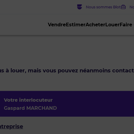
Nous sommes Blot
No
Vendre
Estimer
Acheter
Louer
Faire
lus à louer, mais vous pouvez néanmoins contac
Votre interlocuteur
Gaspard MARCHAND
ntreprise