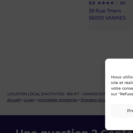
5.0
80
39 Rue Thiers
56000 VANNES
Nous utili
site et réa
votre cons
sur "Refuse
LOCATION LOCAL D'ACTIVITES - 610 m² - VANNES EST
Accueil
»
Louer
»
Immobilier-entreprise
»
Entrepot-local-d-activite
»
Mo
Pr