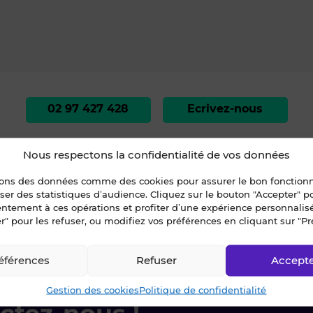
02 97 427 428
Ecrivez-nous
Nous respectons la confidentialité de vos données
sons des données comme des cookies pour assurer le bon fonctio
liser des statistiques d’audience. Cliquez sur le bouton "Accepter" 
entement à ces opérations et profiter d’une expérience personnalis
r" pour les refuser, ou modifiez vos préférences en cliquant sur "Pr
rbihan
»
VANNES
»
À LOUER - Locaux d'activités - VANNES - 3 800 m² (#25
éférences
Refuser
Accept
Gestion des cookies
Politique de confidentialité