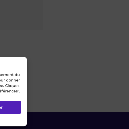
nnement du
pour donner
ée. Cliquez
éférences".
471 - 5039-63)
er