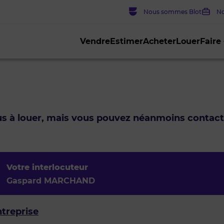
Nous sommes Blot
No
Vendre
Estimer
Acheter
Louer
Faire
lus à louer, mais vous pouvez néanmoins contac
Votre interlocuteur
Gaspard MARCHAND
ntreprise