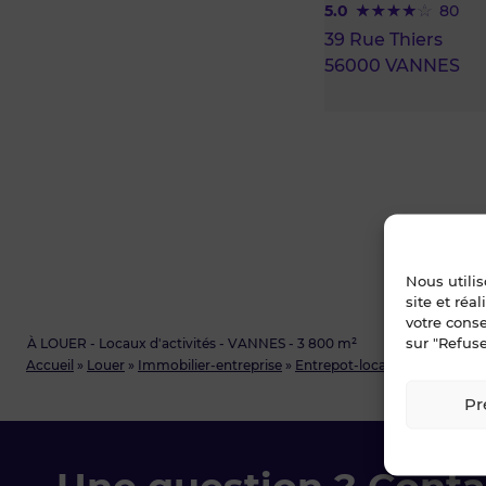
5.0
80
39 Rue Thiers
56000 VANNES
Nous utili
site et réa
votre cons
sur "Refuse
À LOUER - Locaux d'activités - VANNES - 3 800 m²
Accueil
»
Louer
»
Immobilier-entreprise
»
Entrepot-local-d-activite
»
Mo
Pr