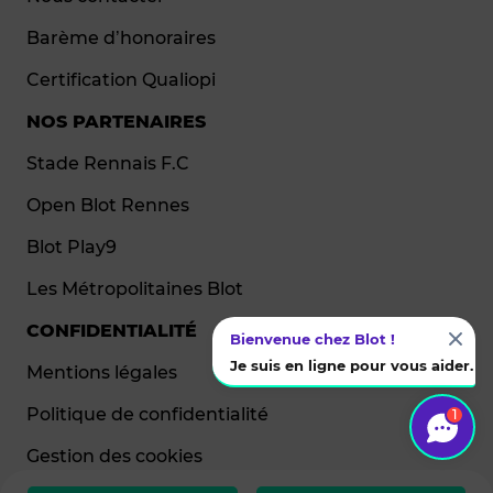
Barème d’honoraires
Certification Qualiopi
NOS PARTENAIRES
Stade Rennais F.C
Open Blot Rennes
Blot Play9
Les Métropolitaines Blot
CONFIDENTIALITÉ
Bienvenue chez Blot !
Je suis en ligne pour vous aider.
Mentions légales
Politique de confidentialité
1
Gestion des cookies