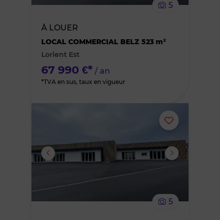
5
bien
À LOUER
des
LOCAL COMMERCIAL BELZ 523 m²
Lorient Est
favoris
67 990 €*
/ an
*TVA en sus, taux en vigueur
Ajouter
ou
supprimer
le
5
bien