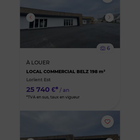
ou
supprimer
le
6
bien
À LOUER
des
LOCAL COMMERCIAL BELZ 198 m²
Lorient Est
favoris
25 740 €*
/ an
*TVA en sus, taux en vigueur
Ajouter
ou