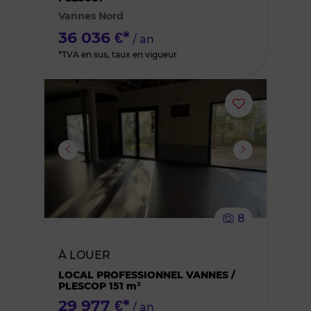
Vannes Nord
favoris
36 036 €*
/ an
*TVA en sus, taux en vigueur
Ajouter
ou
supprimer
le
8
bien
À LOUER
des
LOCAL PROFESSIONNEL VANNES /
PLESCOP 151 m²
favoris
29 977 €*
/ an