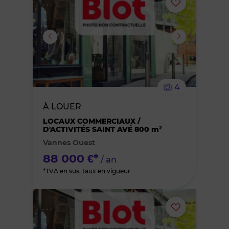
Ajouter
ou
supprimer
le
4
bien
À LOUER
des
LOCAUX COMMERCIAUX /
D'ACTIVITÉS SAINT AVÉ 800 m²
Vannes Ouest
favoris
88 000 €*
/ an
*TVA en sus, taux en vigueur
Ajouter