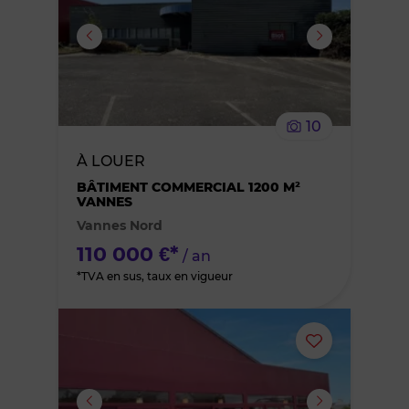
ou
supprimer
le
10
bien
À LOUER
des
BÂTIMENT COMMERCIAL 1200 M²
VANNES
Vannes Nord
favoris
110 000 €*
/ an
*TVA en sus, taux en vigueur
Ajouter
ou