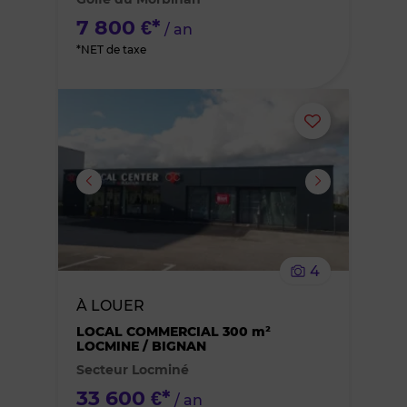
favoris
7 800 €*
/ an
*NET de taxe
Ajouter
ou
supprimer
le
4
bien
À LOUER
des
LOCAL COMMERCIAL 300 m²
LOCMINE / BIGNAN
Secteur Locminé
favoris
33 600 €*
/ an