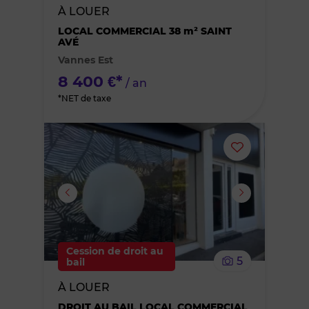
À LOUER
des
LOCAL COMMERCIAL 38 m² SAINT
AVÉ
Vannes Est
favoris
8 400 €*
/ an
*NET de taxe
Ajouter
ou
supprimer
le
Cession de droit au
5
bail
bien
À LOUER
des
DROIT AU BAIL LOCAL COMMERCIAL