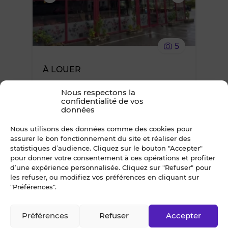
supprimer
le
5
bien
À LOUER
des
LOCAL COMMERCIAL 450 m² SENE
Nous respectons la
Vannes Est
confidentialité de vos
favoris
données
36 000 €*
/ an
*TVA en sus, taux en vigueur
Nous utilisons des données comme des cookies pour
assurer le bon fonctionnement du site et réaliser des
statistiques d’audience. Cliquez sur le bouton "Accepter"
pour donner votre consentement à ces opérations et profiter
Ajouter
d’une expérience personnalisée. Cliquez sur "Refuser" pour
les refuser, ou modifiez vos préférences en cliquant sur
"Préférences".
ou
supprimer
Préférences
Refuser
Accepter