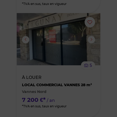
*TVA en sus, taux en vigueur
Ajouter
ou
supprimer
le
5
bien
À LOUER
des
LOCAL COMMERCIAL VANNES 28 m²
Vannes Nord
favoris
7 200 €*
/ an
*TVA en sus, taux en vigueur