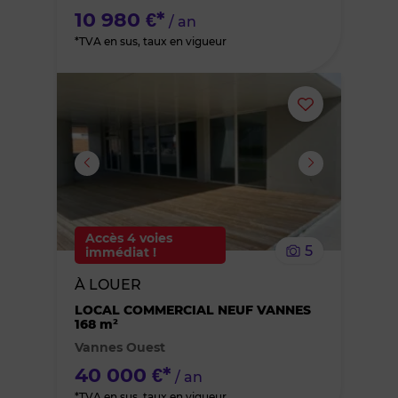
10 980 €*
/ an
*TVA en sus, taux en vigueur
Ajouter
ou
supprimer
le
Accès 4 voies
5
immédiat !
bien
À LOUER
des
LOCAL COMMERCIAL NEUF VANNES
168 m²
Vannes Ouest
favoris
40 000 €*
/ an
*TVA en sus, taux en vigueur