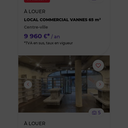
bien
À LOUER
des
LOCAL COMMERCIAL VANNES 65 m²
Centre-ville
favoris
9 960 €*
/ an
*TVA en sus, taux en vigueur
Ajouter
ou
supprimer
le
5
bien
À LOUER