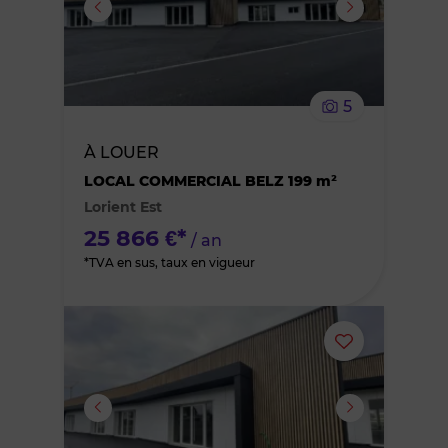
supprimer
le
5
bien
À LOUER
des
LOCAL COMMERCIAL BELZ 199 m²
Lorient Est
favoris
25 866 €*
/ an
*TVA en sus, taux en vigueur
Ajouter
ou
supprimer