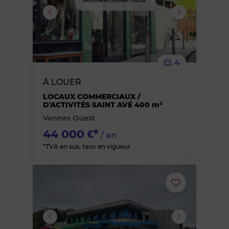
ou
supprimer
le
4
bien
À LOUER
des
LOCAUX COMMERCIAUX /
D'ACTIVITÉS SAINT AVÉ 400 m²
Vannes Ouest
favoris
44 000 €*
/ an
*TVA en sus, taux en vigueur
Ajouter
ou