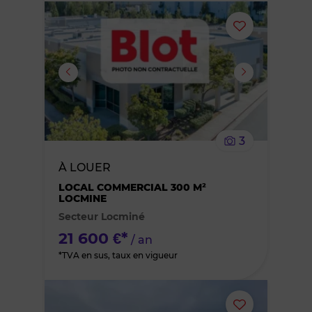
Ajouter
ou
supprimer
le
3
bien
À LOUER
des
LOCAL COMMERCIAL 300 M²
LOCMINE
Secteur Locminé
favoris
21 600 €*
/ an
*TVA en sus, taux en vigueur
Ajouter