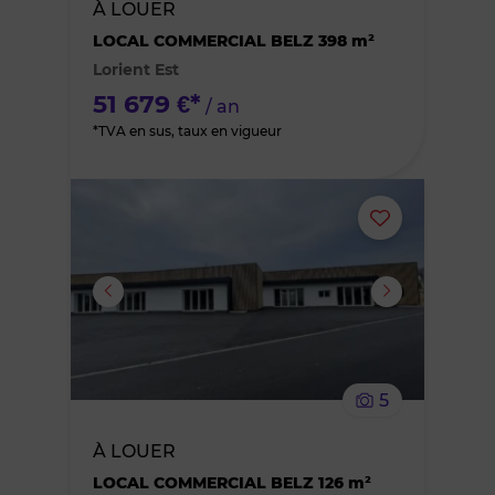
À LOUER
des
LOCAL COMMERCIAL BELZ 398 m²
Lorient Est
favoris
51 679 €*
/ an
*TVA en sus, taux en vigueur
Ajouter
ou
supprimer
le
5
bien
À LOUER
des
LOCAL COMMERCIAL BELZ 126 m²