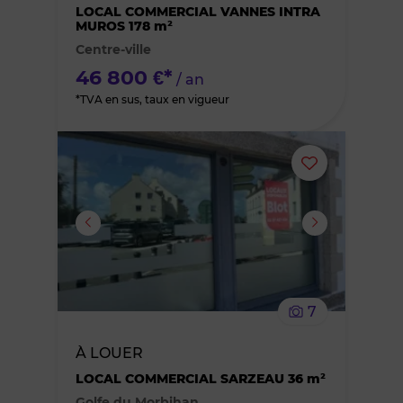
des
LOCAL COMMERCIAL VANNES INTRA
MUROS 178 m²
Centre-ville
favoris
46 800 €*
/ an
*TVA en sus, taux en vigueur
Ajouter
ou
supprimer
le
7
bien
À LOUER
des
LOCAL COMMERCIAL SARZEAU 36 m²
Golfe du Morbihan