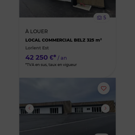
le
5
bien
À LOUER
des
LOCAL COMMERCIAL BELZ 325 m²
Lorient Est
favoris
42 250 €*
/ an
*TVA en sus, taux en vigueur
Ajouter
ou
supprimer
le