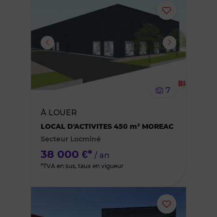
Ajouter
ou
supprimer
le
7
bien
À LOUER
des
LOCAL D'ACTIVITES 450 m² MOREAC
Secteur Locminé
favoris
38 000 €*
/ an
*TVA en sus, taux en vigueur
Ajouter