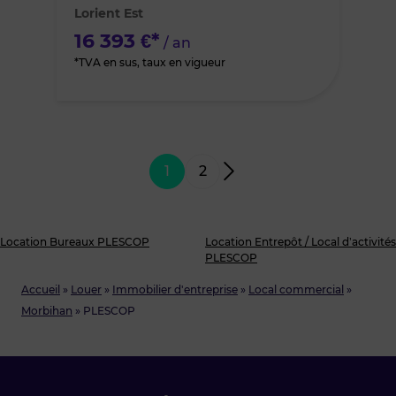
Lorient Est
favoris
16 393 €*
/ an
*TVA en sus, taux en vigueur
1
2
Location Bureaux PLESCOP
Location Entrepôt / Local d’activités
PLESCOP
Accueil
»
Louer
»
Immobilier d'entreprise
»
Local commercial
»
Morbihan
»
PLESCOP