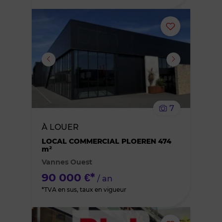
Ajouter
ou
supprimer
le
7
bien
À LOUER
des
LOCAL COMMERCIAL PLOEREN 474
m²
Vannes Ouest
favoris
90 000 €*
/ an
*TVA en sus, taux en vigueur