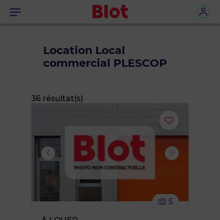
Menu
Location Local
commercial PLESCOP
36 résultat(s)
Ajouter
ou
supprimer
le
5
bien