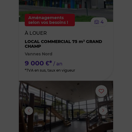
supprimer
le
Aménagements
4
selon vos besoins !
bien
À LOUER
des
LOCAL COMMERCIAL 75 m² GRAND
CHAMP
Vannes Nord
favoris
9 000 €*
/ an
*TVA en sus, taux en vigueur
Ajouter
ou
supprimer