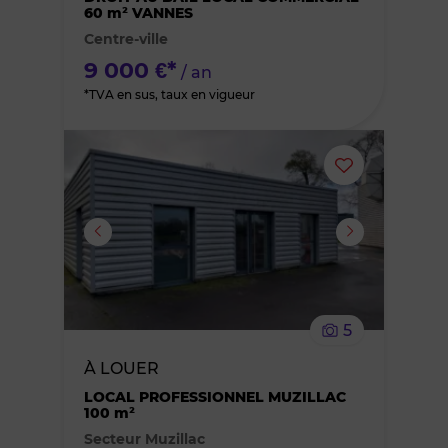
60 m² VANNES
Centre-ville
favoris
9 000 €*
/ an
*TVA en sus, taux en vigueur
Ajouter
ou
supprimer
le
5
bien
À LOUER
des
LOCAL PROFESSIONNEL MUZILLAC
100 m²
Secteur Muzillac
favoris