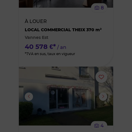
le
8
bien
À LOUER
des
LOCAL COMMERCIAL THEIX 370 m²
Vannes Est
favoris
40 578 €*
/ an
*TVA en sus, taux en vigueur
Ajouter
ou
supprimer
le
4
bien