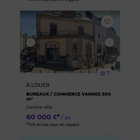
Ajouter
ou
supprimer
le
7
bien
À LOUER
des
BUREAUX / COMMERCE VANNES 500
m²
Centre-ville
favoris
60 000 €*
/ an
*TVA en sus, taux en vigueur