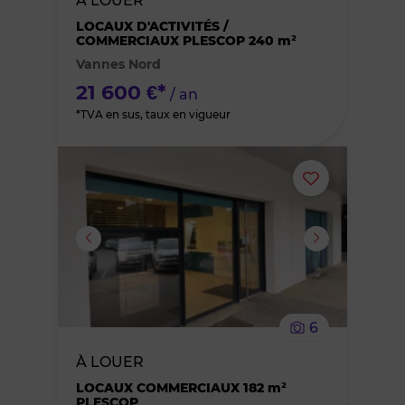
À LOUER
des
LOCAUX D'ACTIVITÉS /
COMMERCIAUX PLESCOP 240 m²
Vannes Nord
favoris
21 600 €*
/ an
*TVA en sus, taux en vigueur
Ajouter
ou
supprimer
le
6
bien
À LOUER
des
LOCAUX COMMERCIAUX 182 m²
PLESCOP