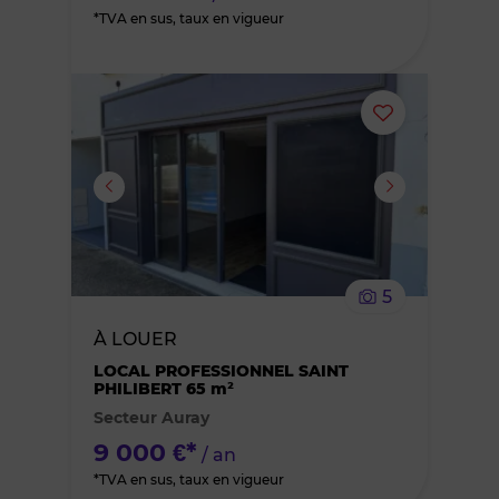
*TVA en sus, taux en vigueur
Ajouter
ou
supprimer
le
5
bien
À LOUER
des
LOCAL PROFESSIONNEL SAINT
PHILIBERT 65 m²
Secteur Auray
favoris
9 000 €*
/ an
*TVA en sus, taux en vigueur