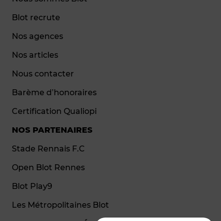
Blot recrute
Nos agences
Nos articles
Nous contacter
Barème d’honoraires
Certification Qualiopi
NOS PARTENAIRES
Stade Rennais F.C
Open Blot Rennes
Blot Play9
Les Métropolitaines Blot