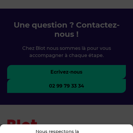
Une question ? Contactez-
nous !
Chez Blot nous sommes là pour vous
accompagner à chaque étape.
Ecrivez-nous
02 99 79 33 34
Nous respectons la