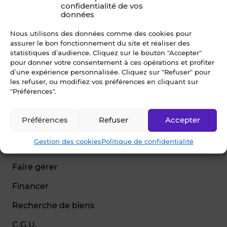
confidentialité de vos
données
Nous utilisons des données comme des cookies pour
assurer le bon fonctionnement du site et réaliser des
© Blot 2026
statistiques d’audience. Cliquez sur le bouton "Accepter"
pour donner votre consentement à ces opérations et profiter
NAVIGATION
d’une expérience personnalisée. Cliquez sur "Refuser" pour
les refuser, ou modifiez vos préférences en cliquant sur
Vendre
"Préférences".
Estimer
Préférences
Refuser
Accepter
Acheter
Gestion des cookies
Politique de confidentialité
Louer
Faire gérer
Financer
Recherche de biens
C.G.U.