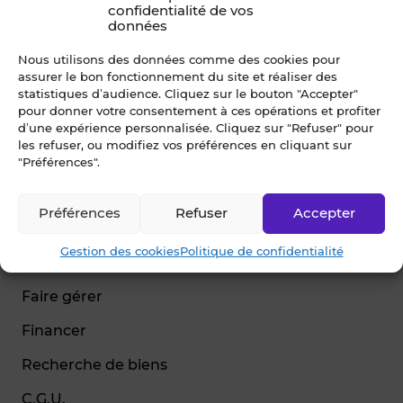
confidentialité de vos
données
Nous utilisons des données comme des cookies pour
assurer le bon fonctionnement du site et réaliser des
© Blot 2026
statistiques d’audience. Cliquez sur le bouton "Accepter"
pour donner votre consentement à ces opérations et profiter
NAVIGATION
d’une expérience personnalisée. Cliquez sur "Refuser" pour
les refuser, ou modifiez vos préférences en cliquant sur
Vendre
"Préférences".
Estimer
Préférences
Refuser
Accepter
Acheter
Gestion des cookies
Politique de confidentialité
Louer
Faire gérer
Financer
Recherche de biens
C.G.U.