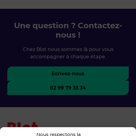
Une question ? Contactez-
nous !
Chez Blot nous sommes là pour vous
accompagner à chaque étape.
Ecrivez-nous
02 99 79 33 34
Nous respectons la