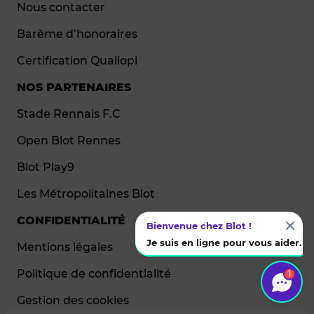
Nous contacter
Barème d’honoraires
Certification Qualiopi
NOS PARTENAIRES
Stade Rennais F.C
Open Blot Rennes
Blot Play9
Les Métropolitaines Blot
CONFIDENTIALITÉ
Bienvenue chez Blot !
Je suis en ligne pour vous aider.
Mentions légales
Politique de confidentialité
1
Gestion des cookies