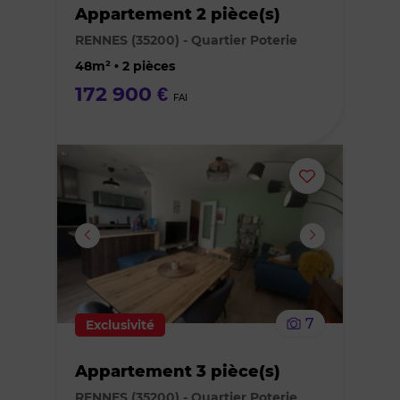
Appartement 2 pièce(s)
des
RENNES (35200) - Quartier Poterie
favoris
48m² • 2 pièces
172 900 €
FAI
Ajouter
ou
supprimer
le
7
Exclusivité
bien
Appartement 3 pièce(s)
des
RENNES (35200) - Quartier Poterie