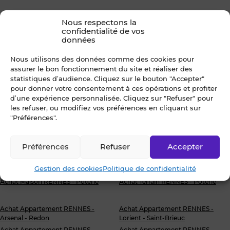
Proche de la rocade Sud de
Nous respectons la
Rennes et de toutes
confidentialité de vos
données
commodités, La Poterie est
l’emplacement idéal pour
Nous utilisons des données comme des cookies pour
concrétiser son investissement
assurer le bon fonctionnement du site et réaliser des
immobilier. Quel que soit votre
statistiques d’audience. Cliquez sur le bouton "Accepter"
pour donner votre consentement à ces opérations et profiter
projet (achat, vente, location) les
d’une expérience personnalisée. Cliquez sur "Refuser" pour
négociateurs de Blot Immobilier
les refuser, ou modifiez vos préférences en cliquant sur
seront à votre écoute afin de
"Préférences".
trouver le bien qui vous
correspond.
Préférences
Refuser
Accepter
Gestion des cookies
Politique de confidentialité
Achat Maison RENNES - Poterie
Achat Terrain RENNES - Poterie
Achat Appartement RENNES -
Achat Appartement RENNES -
Arsenal - Redon
Lorient - Saint-Brieuc
Achat Appartement RENNES -
Achat Appartement RENNES -