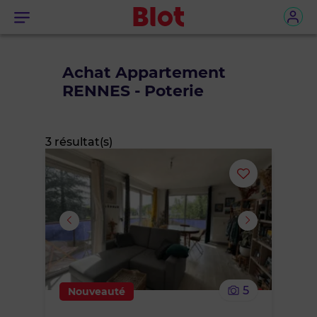
Menu
Achat Appartement
RENNES - Poterie
3 résultat(s)
Ajouter
ou
supprimer
le
5
Nouveauté
bien