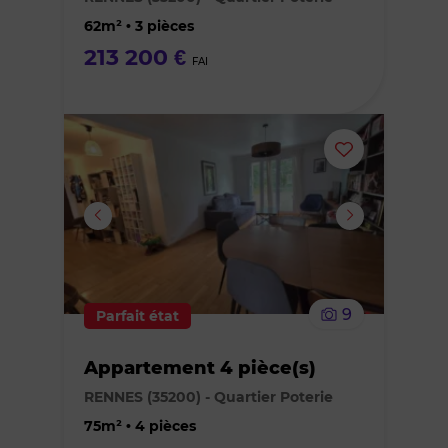
favoris
62m² • 3 pièces
213 200 €
FAI
Ajouter
ou
supprimer
le
9
Parfait état
bien
Appartement 4 pièce(s)
des
RENNES (35200) - Quartier Poterie
favoris
75m² • 4 pièces