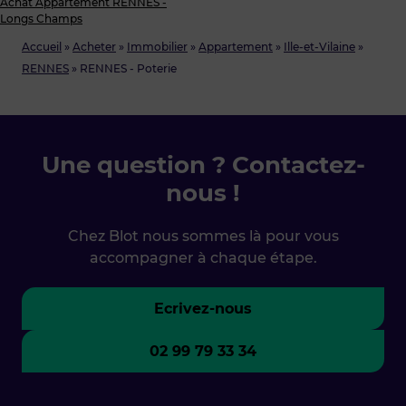
Achat Appartement RENNES -
Longs Champs
Accueil
»
Acheter
»
Immobilier
»
Appartement
»
Ille-et-Vilaine
»
RENNES
»
RENNES - Poterie
Une question ? Contactez-
nous !
Chez Blot nous sommes là pour vous
accompagner à chaque étape.
Ecrivez-nous
02 99 79 33 34