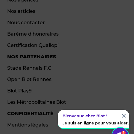
Nos articles
Nous contacter
Barème d’honoraires
Certification Qualiopi
NOS PARTENAIRES
Stade Rennais F.C
Open Blot Rennes
Blot Play9
Les Métropolitaines Blot
CONFIDENTIALITÉ
Bienvenue chez Blot !
Je suis en ligne pour vous aider.
Mentions légales
1