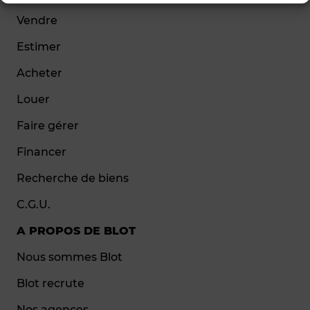
Vendre
Estimer
Acheter
Louer
Faire gérer
Financer
Recherche de biens
C.G.U.
A PROPOS DE BLOT
Nous sommes Blot
Blot recrute
Nos agences