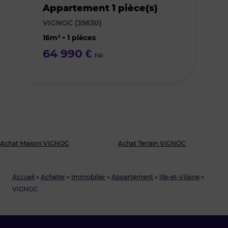
Appartement 1 pièce(s)
des
VIGNOC (35630)
favoris
16m² • 1 pièces
64 990 €
FAI
Achat Maison VIGNOC
Achat Terrain VIGNOC
Accueil
»
Acheter
»
Immobilier
»
Appartement
»
Ille-et-Vilaine
»
VIGNOC