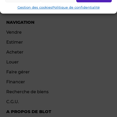
Gestion des cookies
Politique de confidentialité
© Blot 2026
NAVIGATION
Vendre
Estimer
Acheter
Louer
Faire gérer
Financer
Recherche de biens
C.G.U.
A PROPOS DE BLOT