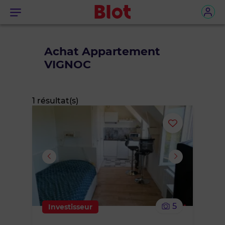
Menu
Achat Appartement
VIGNOC
1 résultat(s)
Ajouter
ou
supprimer
le
5
Investisseur
bien