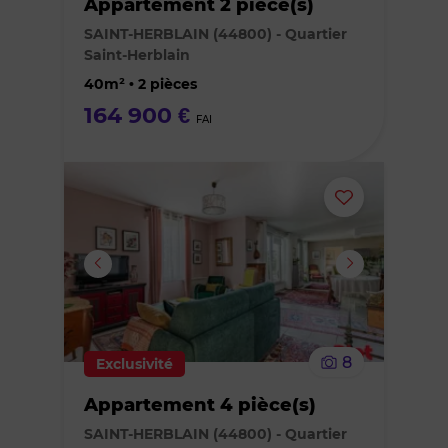
Appartement 2 pièce(s)
des
SAINT-HERBLAIN (44800) - Quartier
Saint-Herblain
favoris
40m² • 2 pièces
164 900 €
FAI
Ajouter
ou
supprimer
le
8
Exclusivité
bien
Appartement 4 pièce(s)
des
SAINT-HERBLAIN (44800) - Quartier