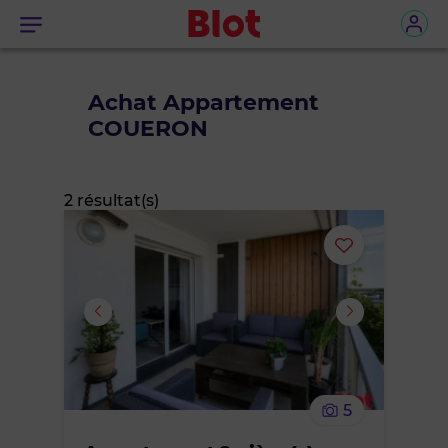
Menu
Achat Appartement
COUERON
2 résultat(s)
Ajouter
ou
supprimer
le
5
bien