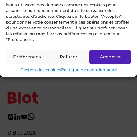
nous !
Nous utilisons des données comme des cookies pour
assurer le bon fonctionnement du site et réaliser des
statistiques d’audience. Cliquez sur le bouton "Accepter"
Chez Blot nous sommes là pour vous
pour donner votre consentement à ces opérations et profiter
accompagner à chaque étape.
d’une expérience personnalisée. Cliquez sur "Refuser" pour
les refuser, ou modifiez vos préférences en cliquant sur
"Préférences".
Ecrivez-nous
Préférences
Refuser
Accepter
02 99 79 33 34
Gestion des cookies
Politique de confidentialité
© Blot 2026