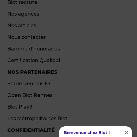
Blot recrute
Nos agences
Nos articles
Nous contacter
Barème d’honoraires
Certification Qualiopi
NOS PARTENAIRES
Stade Rennais F.C
Open Blot Rennes
Blot Play9
Les Métropolitaines Blot
CONFIDENTIALITÉ
Bienvenue chez Blot !