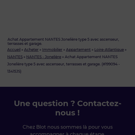
Achat Appartement NANTES Jonelière type 5 avec ascenseur,
terrasses et garage.
Accueil
»
Acheter
»
Immobilier
»
Appartement
»
Loire-Atlantique
»
NANTES
»
NANTES - Jonelière
»
Achat Appartement NANTES
Jonelière type 5 avec ascenseur, terrasses et garage. (#199094 -
13415JS)
Une question ? Contactez-
nous !
Chez Blot nous sommes là pour vous
accompagner à chaque étape.