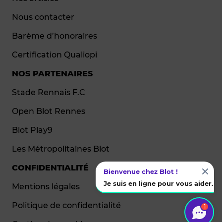
Nous contacter
Barème d’honoraires
Certification Qualiopi
NOS PARTENAIRES
Stade Rennais F.C
Open Blot Rennes
Blot Play9
Les Métropolitaines Blot
CONFIDENTIALITÉ
Bienvenue chez Blot !
Je suis en ligne pour vous aider.
Mentions légales
Politique de confidentialité
1