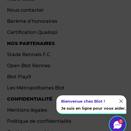
Nous contacter
Barème d’honoraires
Certification Qualiopi
NOS PARTENAIRES
Stade Rennais F.C
Open Blot Rennes
Blot Play9
Les Métropolitaines Blot
CONFIDENTIALITÉ
Bienvenue chez Blot !
Je suis en ligne pour vous aider.
Mentions légales
Politique de confidentialité
1