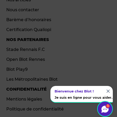
Nous contacter
Barème d’honoraires
Certification Qualiopi
NOS PARTENAIRES
Stade Rennais F.C
Open Blot Rennes
Blot Play9
Les Métropolitaines Blot
CONFIDENTIALITÉ
Bienvenue chez Blot !
Je suis en ligne pour vous aider.
Mentions légales
1
Politique de confidentialité