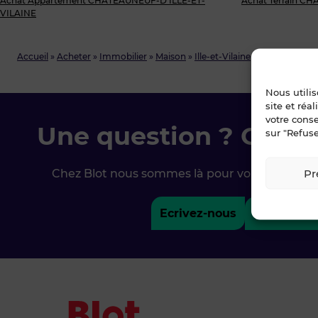
Achat Appartement CHATEAUNEUF-D'ILLE-ET-
Achat Terrain C
VILAINE
Accueil
»
Acheter
»
Immobilier
»
Maison
»
Ille-et-Vilaine
»
CHATEAUNEUF
Nous utili
site et réa
votre cons
Une question ? Conta
sur "Refuse
Pr
Chez Blot nous sommes là pour vous accomp
Ecrivez-nous
02 99 79 3