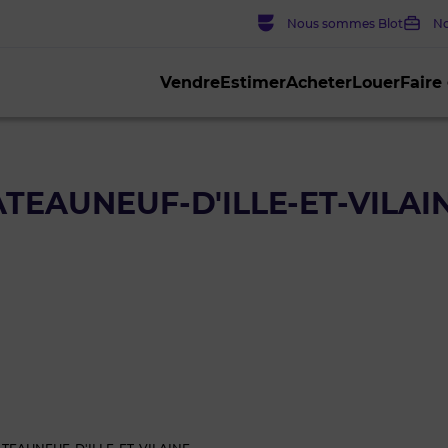
Nous sommes Blot
No
Vendre
Estimer
Acheter
Louer
Faire
ATEAUNEUF-D'ILLE-ET-VILAI