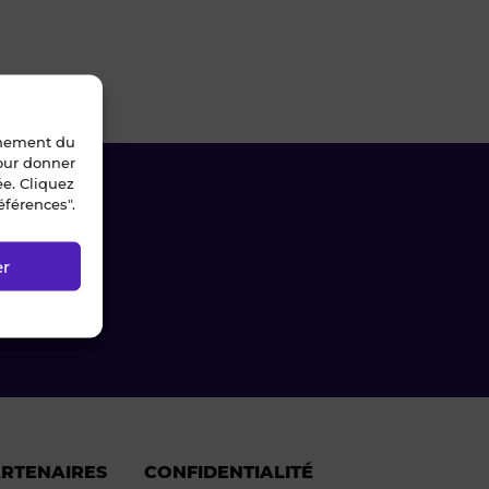
nnement du
pour donner
ée. Cliquez
éférences".
er
ARTENAIRES
CONFIDENTIALITÉ