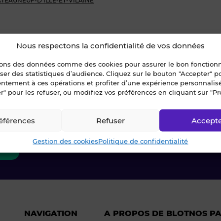
HATEAUNEUF-D'ILLE-ET-VILAINE
-D'ILLE-ET-VILAINE
Nous respectons la confidentialité de vos données
sons des données comme des cookies pour assurer le bon fonctio
liser des statistiques d’audience. Cliquez sur le bouton "Accepter" 
entement à ces opérations et profiter d’une expérience personnalis
ctez-nous !
r" pour les refuser, ou modifiez vos préférences en cliquant sur "Pr
éférences
Refuser
Accept
agner à chaque étape.
Gestion des cookies
Politique de confidentialité
3 34
NAVIGATION
A PROPOS DE BLOT
NOS P