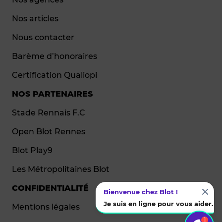
Nos articles
Nous contacter
Barème d’honoraires
Certification Qualiopi
NOS PARTENAIRES
Stade Rennais F.C
Open Blot Rennes
Blot Play9
Les Métropolitaines Blot
CONFIDENTIALITÉ
Bienvenue chez Blot !
Je suis en ligne pour vous aider.
Mentions légales
1