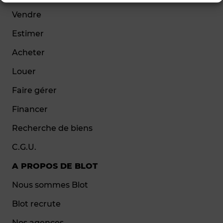
Vendre
Estimer
Acheter
Louer
Faire gérer
Financer
Recherche de biens
C.G.U.
A PROPOS DE BLOT
Nous sommes Blot
Blot recrute
Nos agences