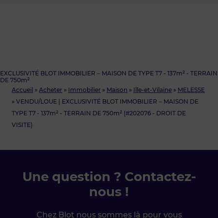
EXCLUSIVITÉ BLOT IMMOBILIER – MAISON DE TYPE T7 - 137m² - TERRAIN
DE 750m²
Accueil
»
Acheter
»
Immobilier
»
Maison
»
Ille-et-Vilaine
»
MELESSE
»
VENDU/LOUE | EXCLUSIVITÉ BLOT IMMOBILIER – MAISON DE
TYPE T7 - 137m² - TERRAIN DE 750m² (#202076 - DROIT DE
VISITE)
Une question ? Contactez-
nous !
Chez Blot nous sommes là pour vous