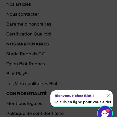
Nos articles
Nous contacter
Barème d’honoraires
Certification Qualiopi
NOS PARTENAIRES
Stade Rennais F.C
Open Blot Rennes
Blot Play9
Les Métropolitaines Blot
CONFIDENTIALITÉ
Bienvenue chez Blot !
Je suis en ligne pour vous aider.
Mentions légales
1
Politique de confidentialité