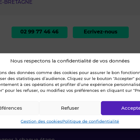
DE-BRETAGNE
02 99 77 46 46
Ecrivez-nous
Nous respectons la confidentialité de vos données
sons des données comme des cookies pour assurer le bon fonctio
liser des statistiques d’audience. Cliquez sur le bouton "Accepter" 
ENTRE VILLE
entement à ces opérations et profiter d’une expérience personnalis
ENDU/LOUE | A VENDRE EN EXCLUSIVITE BLOT IMMOBILIER - MAISON 4 C
r" pour les refuser, ou modifiez vos préférences en cliquant sur "Pr
éférences
Refuser
Accept
ctez-nous !
Gestion des cookies
Politique de confidentialité
agner à chaque étape.