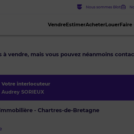
Nous sommes Blot
No
Vendre
Estimer
Acheter
Louer
Faire
us à vendre, mais vous pouvez néanmoins conta
Votre interlocuteur
Audrey SORIEUX
mmobilière - Chartres-de-Bretagne
e