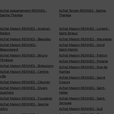
Achat Appartement RENNES -
Achat Terrain RENNES - Sainte-
Sainte-Thérèse
Thérèse
Achat Maison RENNES - Arsenal -
Achat Maison RENNES - Lorient -
Redon
Saint-Brieuc
Achat Maison RENNES - Beaulieu
Achat Maison RENNES - Maurepas
Achat Maison RENNES -
Achat Maison RENNES - Nord
Beauregard
Saint-Martin
Achat Maison RENNES - Bourg
Achat Maison RENNES - Patton
l'Evêque
Achat Maison RENNES - Poterie
Achat Maison RENNES - Bréquigny
Achat Maison RENNES - Rue de
Achat Maison RENNES - Centre-
Nantes
ville
Achat Maison RENNES - Sacré
Achat Maison RENNES - Cleunay
Coeurs
Achat Maison RENNES - Divers
Achat Maison RENNES - Saint-
quartiers
Helier
Achat Maison RENNES - Fougères
Achat Maison RENNES - Saint-
Jacques
Achat Maison RENNES - Jeanne
d'Arc
Achat Maison RENNES - Sud