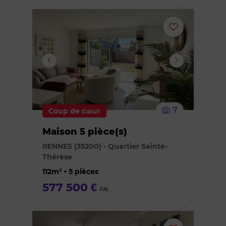
Ajouter
ou
supprimer
le
7
Coup de cœur
bien
Maison 5 pièce(s)
des
RENNES (35200) - Quartier Sainte-
Thérèse
favoris
112m² • 5 pièces
577 500 €
FAI