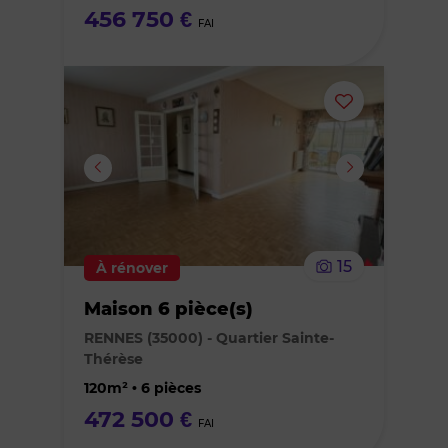
456 750 €
FAI
Ajouter
ou
supprimer
le
15
À rénover
bien
Maison 6 pièce(s)
des
RENNES (35000) - Quartier Sainte-
Thérèse
favoris
120m² • 6 pièces
472 500 €
FAI