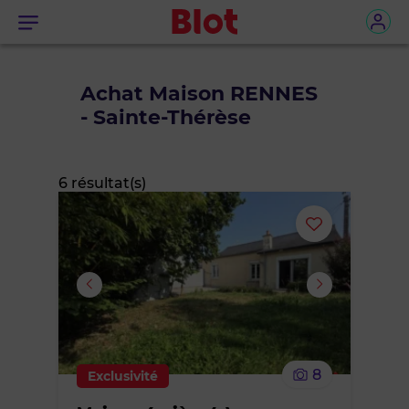
Menu
Achat Maison RENNES
- Sainte-Thérèse
6 résultat(s)
Ajouter
ou
supprimer
le
8
Exclusivité
bien