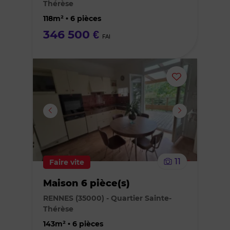
Thérèse
favoris
118m² • 6 pièces
346 500 €
FAI
Ajouter
ou
supprimer
le
11
Faire vite
bien
Maison 6 pièce(s)
des
RENNES (35000) - Quartier Sainte-
Thérèse
favoris
143m² • 6 pièces