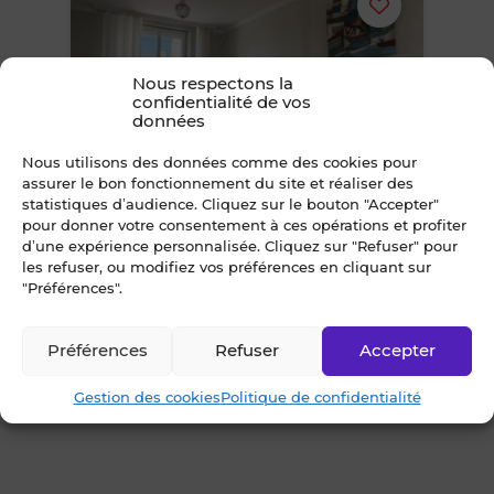
Ajouter
ou
Nous respectons la
confidentialité de vos
supprimer
données
le
Nous utilisons des données comme des cookies pour
assurer le bon fonctionnement du site et réaliser des
13
Exclusivité
statistiques d’audience. Cliquez sur le bouton "Accepter"
bien
pour donner votre consentement à ces opérations et profiter
Maison 6 pièce(s)
d’une expérience personnalisée. Cliquez sur "Refuser" pour
des
RENNES (35000) - Quartier Sainte-
les refuser, ou modifiez vos préférences en cliquant sur
"Préférences".
Thérèse
favoris
120m² • 6 pièces
Préférences
Refuser
Accepter
808 500 €
FAI
Gestion des cookies
Politique de confidentialité