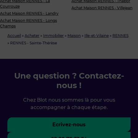
Achat Maison RENNES - La
Achat Maison RENNES - Thabor
Courrouze
Achat Maison RENNES - Villejean
Achat Maison RENNES - Landry
Achat Maison RENNES - Longs
Champs
Accueil
»
Acheter
»
Immobilier
»
Maison
»
Ille-et-Vilaine
»
RENNES
»
RENNES - Sainte-Thérèse
Une question ? Contactez-
nous !
Chez Blot nous sommes là pour vous
accompagner à chaque étape.
Ecrivez-nous