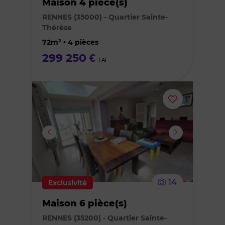
Maison 4 pièce(s)
des
RENNES (35000) - Quartier Sainte-
Thérèse
favoris
72m² • 4 pièces
299 250 €
FAI
Ajouter
ou
supprimer
le
14
Exclusivité
bien
Maison 6 pièce(s)
des
RENNES (35200) - Quartier Sainte-