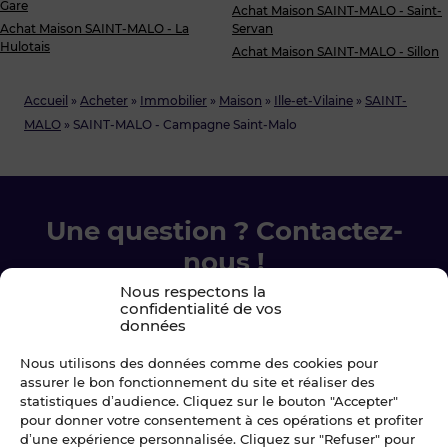
Gare
Achat Maison SAINT-MALO - Saint-
Achat Maison SAINT-MALO - La
Servan
Hulotais
Achat Maison SAINT-MALO - Sillon
Accueil
»
Acheter
»
Immobilier
»
Maison
»
Ille-et-Vilaine
»
SAINT-
MALO
»
SAINT-MALO - Campagne Saint-Malo
Une question ? Contactez-
nous !
Nous respectons la
confidentialité de vos
Chez Blot nous sommes là pour vous
données
accompagner à chaque étape.
Nous utilisons des données comme des cookies pour
assurer le bon fonctionnement du site et réaliser des
Ecrivez-nous
statistiques d’audience. Cliquez sur le bouton "Accepter"
pour donner votre consentement à ces opérations et profiter
02 99 79 33 34
d’une expérience personnalisée. Cliquez sur "Refuser" pour