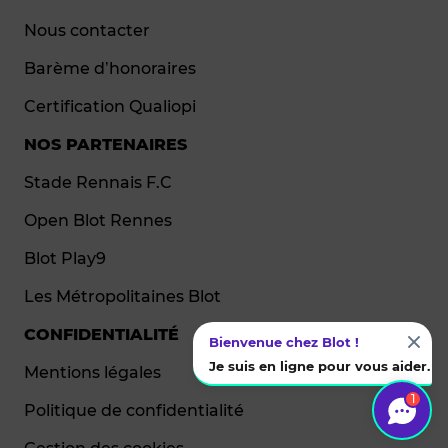
Nous contacter
Barème d’honoraires
Certification Qualiopi
NOS PARTENAIRES
Stade Rennais F.C
Open Blot Rennes
Blot Play9
Les Métropolitaines Blot
CONFIDENTIALITÉ
Bienvenue chez Blot !
Je suis en ligne pour vous aider.
Mentions légales
1
Politique de confidentialité