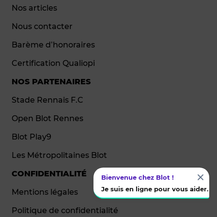
Nos articles
Nous contacter
Barème d’honoraires
Certification Qualiopi
NOS PARTENAIRES
Stade Rennais F.C
Open Blot Rennes
Blot Play9
Les Métropolitaines Blot
CONFIDENTIALITÉ
Bienvenue chez Blot !
Je suis en ligne pour vous aider.
Mentions légales
1
Politique de confidentialité